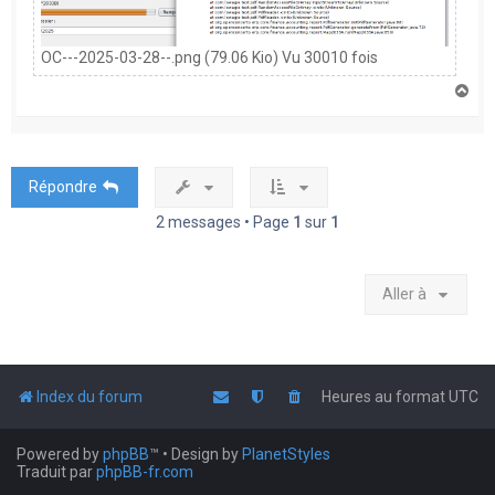
OC---2025-03-28--.png (79.06 Kio) Vu 30010 fois
H
a
u
t
Répondre
2 messages • Page
1
sur
1
Aller à
Index du forum
Heures au format
UTC
Powered by
phpBB
™
• Design by
PlanetStyles
Traduit par
phpBB-fr.com