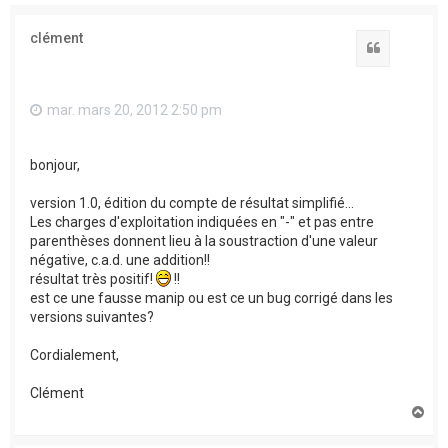
clément
Citation
mar. mars 20, 2012 2:50 pm
bonjour,
version 1.0, édition du compte de résultat simplifié...
Les charges d'exploitation indiquées en "-" et pas entre
parenthèses donnent lieu à la soustraction d'une valeur
négative, c.a.d. une addition!!
résultat très positif!
!!
est ce une fausse manip ou est ce un bug corrigé dans les
versions suivantes?
Cordialement,
Clément
H
a
u