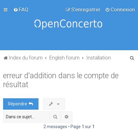
FAQ
S’enregistrer
Connexion
R
Index du forum
English forum
Installation
e
erreur d'addition dans le compte de
c
résultat
h
e
r
Répondre
c
Rechercher
Recherche avancée
h
e
2 messages • Page
1
sur
1
r