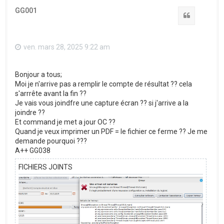
t
GG001
Citation
ven. mars 28, 2025 9:22 am
Bonjour a tous;
Moi je n'arrive pas a remplir le compte de résultat ?? cela
s'arrrête avant la fin ??
Je vais vous joindfre une capture écran ?? si j'arrive a la
joindre ??
Et command je met a jour OC ??
Quand je veux imprimer un PDF = le fichier ce ferme ?? Je me
demande pourquoi ???
A++ GG038
FICHIERS JOINTS