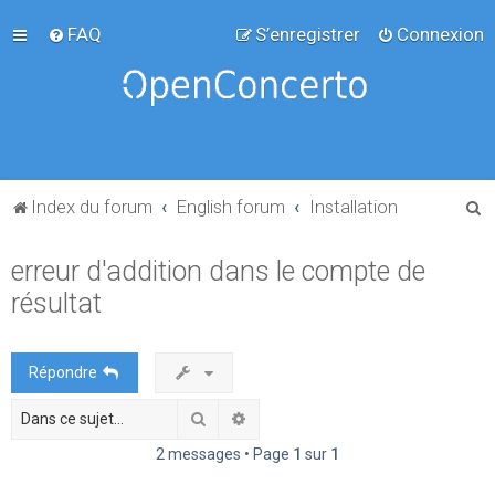
FAQ
S’enregistrer
Connexion
R
Index du forum
English forum
Installation
e
erreur d'addition dans le compte de
c
résultat
h
e
r
Répondre
c
Rechercher
Recherche avancée
h
e
2 messages • Page
1
sur
1
r