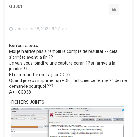
t
GG001
Citation
ven. mars 28, 2025 9:22 am
Bonjour a tous;
Moi je n'arrive pas a remplir le compte de résultat ?? cela
s'arrrête avant la fin ??
Je vais vous joindfre une capture écran ?? si j'arrive a la
joindre ??
Et command je met a jour OC ??
Quand je veux imprimer un PDF = le fichier ce ferme ?? Je me
demande pourquoi ???
A++ GG038
FICHIERS JOINTS