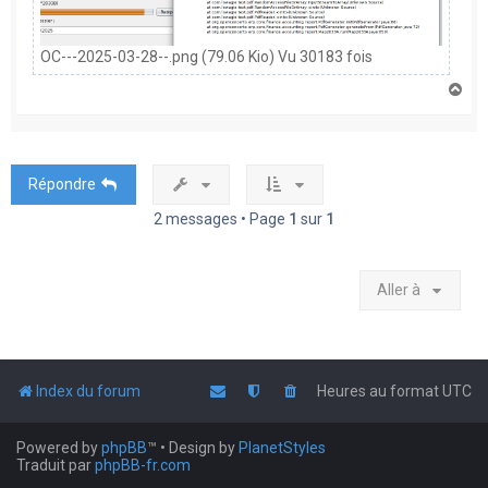
OC---2025-03-28--.png (79.06 Kio) Vu 30183 fois
H
a
u
t
Répondre
2 messages • Page
1
sur
1
Aller à
Index du forum
Heures au format
UTC
Powered by
phpBB
™
• Design by
PlanetStyles
Traduit par
phpBB-fr.com