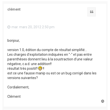
clément
Citation
mar. mars 20, 2012 2:50 pm
bonjour,
version 1.0, édition du compte de résultat simplifié...
Les charges d'exploitation indiquées en "-" et pas entre
parenthèses donnent lieu à la soustraction d'une valeur
négative, c.a.d. une addition!!
résultat très positif!
!!
est ce une fausse manip ou est ce un bug corrigé dans les
versions suivantes?
Cordialement,
Clément
H
a
u