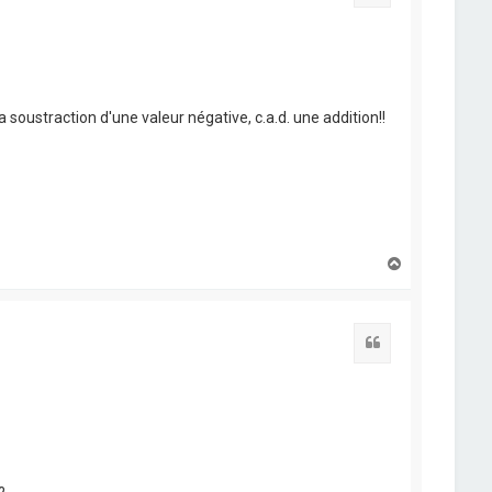
 soustraction d'une valeur négative, c.a.d. une addition!!
H
a
u
t
Citation