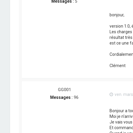
Messages :
5
bonjour,
version 1.0, 
Les charges d
résultat très
est ce une f
Cordialemen
Clément
GG001
ven. mars
Messages :
96
Bonjour a to
Moi je n'arri
Je vais vous 
Et command 