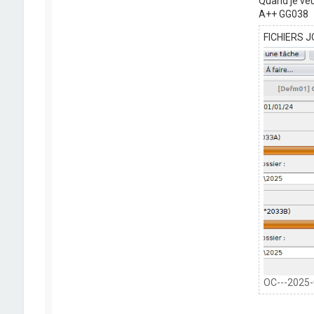
Quand je veu
A++ GG038
FICHIERS J
OC---2025-0