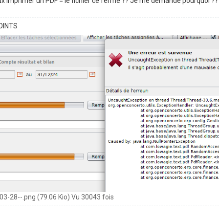
x imprimer un PDF = le fichier ce ferme ?? Je me demande pourquoi ??
OINTS
3-28--.png (79.06 Kio) Vu 30043 fois