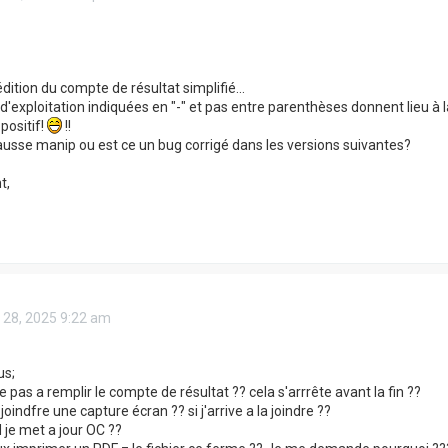
édition du compte de résultat simplifié...
'exploitation indiquées en "-" et pas entre parenthèses donnent lieu à la
 positif!
!!
ausse manip ou est ce un bug corrigé dans les versions suivantes?
t,
 28, 2025 9:22 am
us;
ve pas a remplir le compte de résultat ?? cela s'arrrête avant la fin ??
joindfre une capture écran ?? si j'arrive a la joindre ??
je met a jour OC ??