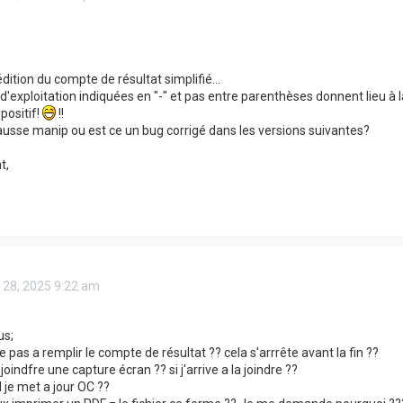
édition du compte de résultat simplifié...
'exploitation indiquées en "-" et pas entre parenthèses donnent lieu à la
 positif!
!!
ausse manip ou est ce un bug corrigé dans les versions suivantes?
t,
 28, 2025 9:22 am
us;
ve pas a remplir le compte de résultat ?? cela s'arrrête avant la fin ??
joindfre une capture écran ?? si j'arrive a la joindre ??
je met a jour OC ??