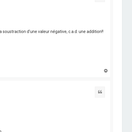
 soustraction d'une valeur négative, c.a.d. une addition!!
H
a
u
t
Citation