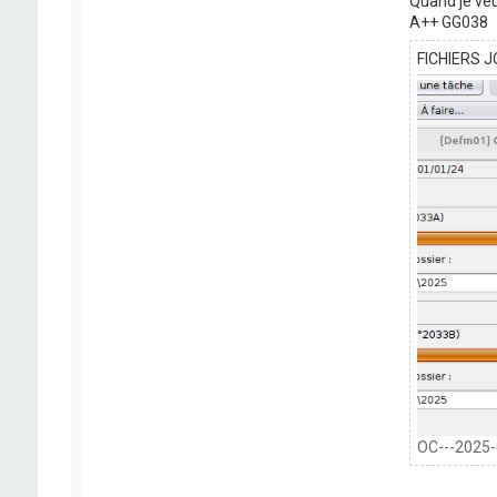
Quand je veu
A++ GG038
FICHIERS J
OC---2025-0