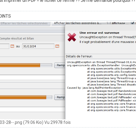
x imprimer un PDF = le fichier ce ferme ?? Je me demande pourquoi ??
OINTS
3-28--.png (79.06 Kio) Vu 29978 fois