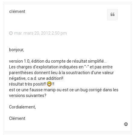
clément
Citation
mar. mars 20, 2012 2:50 pm
bonjour,
version 1.0, édition du compte de résultat simplifié...
Les charges d'exploitation indiquées en "-" et pas entre
parenthèses donnent lieu à la soustraction d'une valeur
négative, c.a.d. une addition!!
résultat très positif!
!!
est ce une fausse manip ou est ce un bug corrigé dans les
versions suivantes?
Cordialement,
Clément
H
a
u