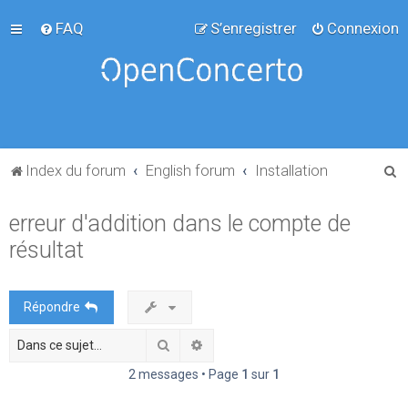
FAQ
S’enregistrer
Connexion
R
Index du forum
English forum
Installation
e
erreur d'addition dans le compte de
c
résultat
h
e
r
Répondre
c
Rechercher
Recherche avancée
h
e
2 messages • Page
1
sur
1
r