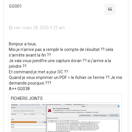
t
GG001
Citation
ven. mars 28, 2025 9:22 am
Bonjour a tous;
Moi je n'arrive pas a remplir le compte de résultat ?? cela
s'arrrête avant la fin ??
Je vais vous joindfre une capture écran ?? si j'arrive a la
joindre ??
Et command je met a jour OC ??
Quand je veux imprimer un PDF = le fichier ce ferme ?? Je me
demande pourquoi ???
A++ GG038
FICHIERS JOINTS