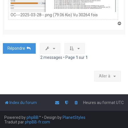
OC---2025-03-28--.png (79.06 Kio) Vu 30264 fois
H
a
u
t
Répondre
2 messages • Page
1
sur
1
Aller à
Index du forum
Heures au format
UTC
Powered by
phpBB
™
• Design by
PlanetStyles
Traduit par
phpBB-fr.com