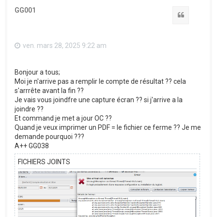
t
GG001
Citation
ven. mars 28, 2025 9:22 am
Bonjour a tous;
Moi je n'arrive pas a remplir le compte de résultat ?? cela
s'arrrête avant la fin ??
Je vais vous joindfre une capture écran ?? si j'arrive a la
joindre ??
Et command je met a jour OC ??
Quand je veux imprimer un PDF = le fichier ce ferme ?? Je me
demande pourquoi ???
A++ GG038
FICHIERS JOINTS