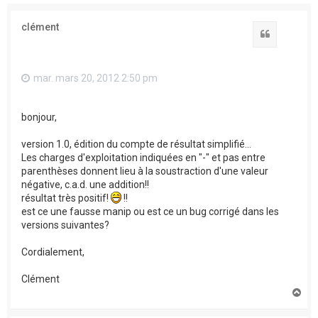
clément
Citation
mar. mars 20, 2012 2:50 pm
bonjour,
version 1.0, édition du compte de résultat simplifié...
Les charges d'exploitation indiquées en "-" et pas entre
parenthèses donnent lieu à la soustraction d'une valeur
négative, c.a.d. une addition!!
résultat très positif!
!!
est ce une fausse manip ou est ce un bug corrigé dans les
versions suivantes?
Cordialement,
Clément
H
a
u