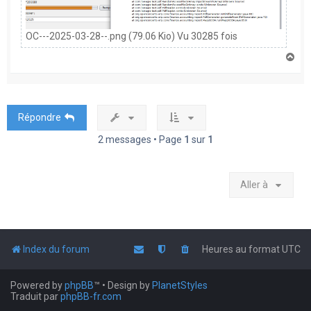
OC---2025-03-28--.png (79.06 Kio) Vu 30285 fois
H
a
u
t
Répondre
2 messages • Page
1
sur
1
Aller à
Index du forum
Heures au format
UTC
Powered by
phpBB
™
• Design by
PlanetStyles
Traduit par
phpBB-fr.com