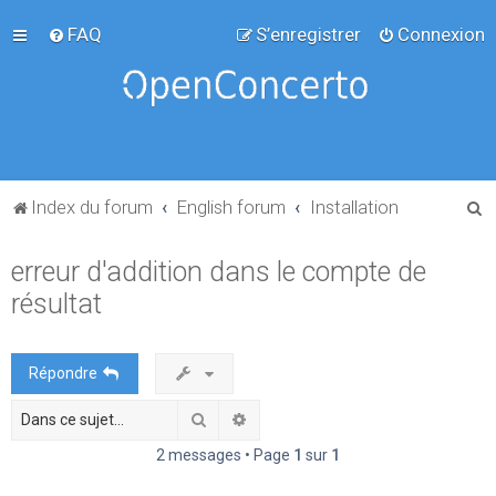
FAQ
S’enregistrer
Connexion
R
Index du forum
English forum
Installation
e
erreur d'addition dans le compte de
c
résultat
h
e
r
Répondre
c
Rechercher
Recherche avancée
h
e
2 messages • Page
1
sur
1
r