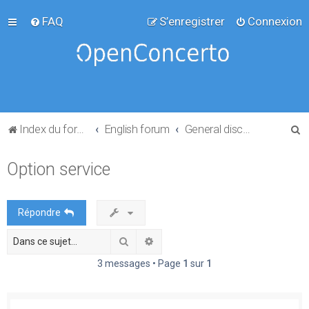
FAQ
S’enregistrer
Connexion
R
Index du forum
English forum
General discussion
e
Option service
c
h
e
Répondre
r
Rechercher
Recherche avancée
c
h
3 messages • Page
1
sur
1
e
r