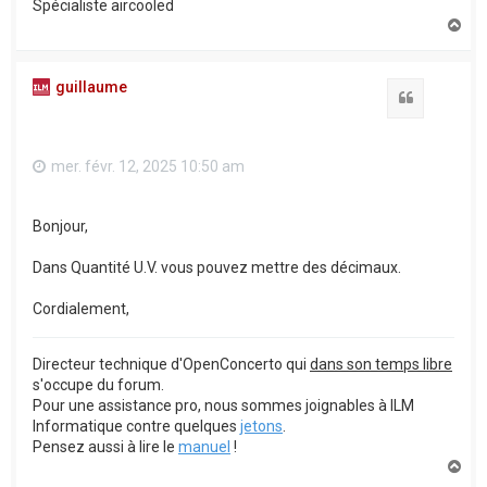
Spécialiste aircooled
H
a
u
t
guillaume
Citation
mer. févr. 12, 2025 10:50 am
Bonjour,
Dans Quantité U.V. vous pouvez mettre des décimaux.
Cordialement,
Directeur technique d'OpenConcerto qui
dans son temps libre
s'occupe du forum.
Pour une assistance pro, nous sommes joignables à ILM
Informatique contre quelques
jetons
.
Pensez aussi à lire le
manuel
!
H
a