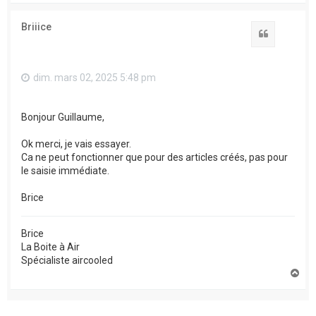
u
t
Briiice
Citation
dim. mars 02, 2025 5:48 pm
Bonjour Guillaume,
Ok merci, je vais essayer.
Ca ne peut fonctionner que pour des articles créés, pas pour
le saisie immédiate.
Brice
Brice
La Boite à Air
Spécialiste aircooled
H
a
u
t