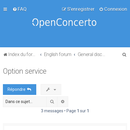
FAQ
S’enregistrer
Connexion
R
Index du forum
English forum
General discussion
e
Option service
c
h
e
Répondre
r
Rechercher
Recherche avancée
c
h
3 messages • Page
1
sur
1
e
r