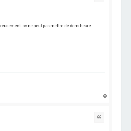
eureusement, on ne peut pas mettre de demi heure.
H
a
u
t
Citation