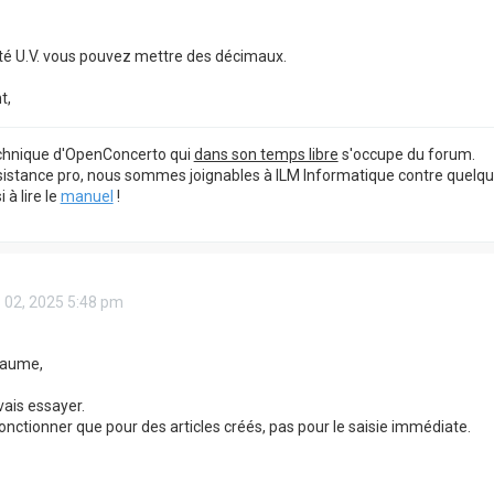
té U.V. vous pouvez mettre des décimaux.
t,
echnique d'OpenConcerto qui
dans son temps libre
s'occupe du forum.
sistance pro, nous sommes joignables à ILM Informatique contre quelq
à lire le
manuel
!
 02, 2025 5:48 pm
laume,
vais essayer.
onctionner que pour des articles créés, pas pour le saisie immédiate.