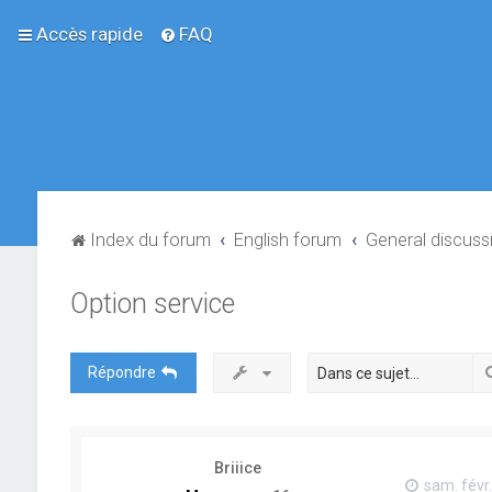
Accès rapide
FAQ
Index du forum
English forum
General discuss
Option service
Répondre
Briiice
sam. févr.