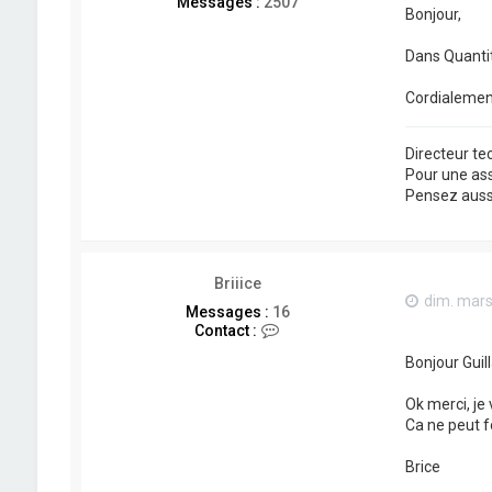
Messages :
2507
Bonjour,
Dans Quanti
Cordialemen
Directeur t
Pour une as
Pensez aussi 
Briiice
dim. mars
Messages :
16
C
Contact :
o
Bonjour Guil
n
t
a
Ok merci, je 
c
Ca ne peut f
t
e
Brice
r
B