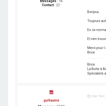
Messages :
16
C
Contact :
o
Bonjour,
n
t
a
Toujours aut
c
t
Es-ce normal
e
r
B
Et rien trou
r
i
Merci pour l 
i
Brice
i
c
e
Brice
La Boite à Ai
Spécialiste 
mer. févr.
guillaume