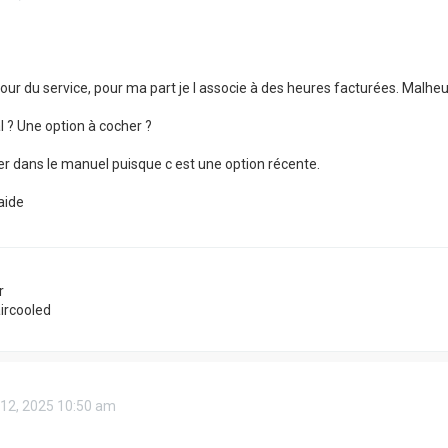
our du service, pour ma part je l associe à des heures facturées. Malh
 ? Une option à cocher ?
ver dans le manuel puisque c est une option récente.
aide
r
aircooled
 12, 2025 10:50 am