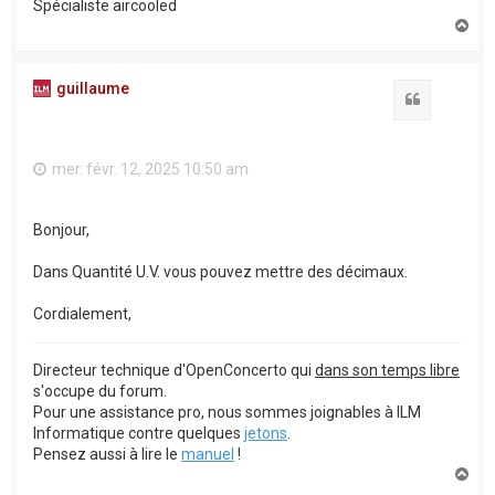
Spécialiste aircooled
H
a
u
t
guillaume
Citation
mer. févr. 12, 2025 10:50 am
Bonjour,
Dans Quantité U.V. vous pouvez mettre des décimaux.
Cordialement,
Directeur technique d'OpenConcerto qui
dans son temps libre
s'occupe du forum.
Pour une assistance pro, nous sommes joignables à ILM
Informatique contre quelques
jetons
.
Pensez aussi à lire le
manuel
!
H
a