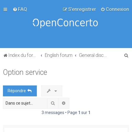
FAQ
S’enregistrer
Connexion
R
Index du forum
English forum
General discussion
e
Option service
c
h
e
Répondre
r
Rechercher
Recherche avancée
c
h
3 messages • Page
1
sur
1
e
r