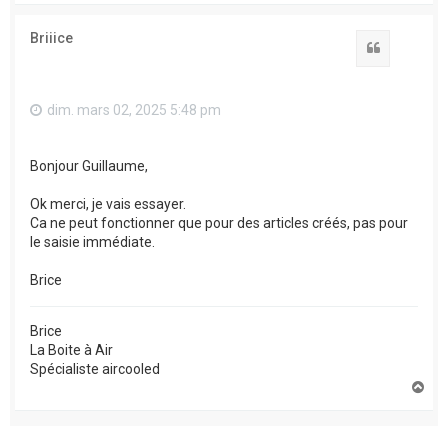
u
t
Briiice
Citation
dim. mars 02, 2025 5:48 pm
Bonjour Guillaume,
Ok merci, je vais essayer.
Ca ne peut fonctionner que pour des articles créés, pas pour
le saisie immédiate.
Brice
Brice
La Boite à Air
Spécialiste aircooled
H
a
u
t