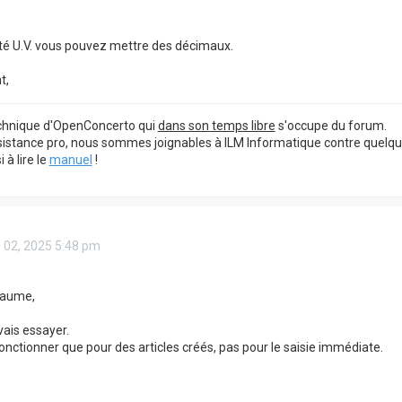
té U.V. vous pouvez mettre des décimaux.
t,
echnique d'OpenConcerto qui
dans son temps libre
s'occupe du forum.
sistance pro, nous sommes joignables à ILM Informatique contre quelq
à lire le
manuel
!
 02, 2025 5:48 pm
laume,
vais essayer.
onctionner que pour des articles créés, pas pour le saisie immédiate.