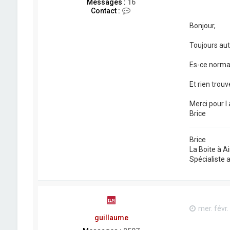
Messages :
16
C
Contact :
o
Bonjour,
n
t
a
Toujours aut
c
t
Es-ce normal
e
r
B
Et rien trou
r
i
Merci pour l 
i
Brice
i
c
e
Brice
La Boite à Ai
Spécialiste 
mer. févr.
guillaume