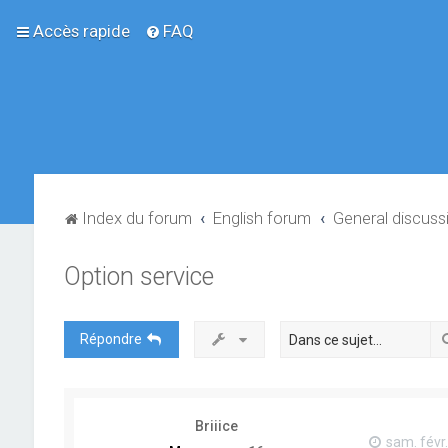
Accès rapide
FAQ
Index du forum
English forum
General discuss
Option service
Répondre
Briiice
sam. févr.