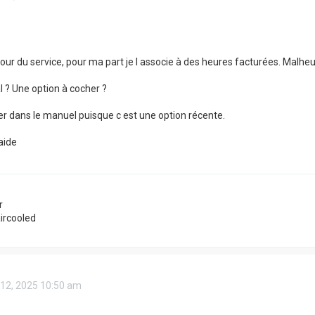
our du service, pour ma part je l associe à des heures facturées. Malh
 ? Une option à cocher ?
ver dans le manuel puisque c est une option récente.
aide
r
aircooled
 12, 2025 10:50 am