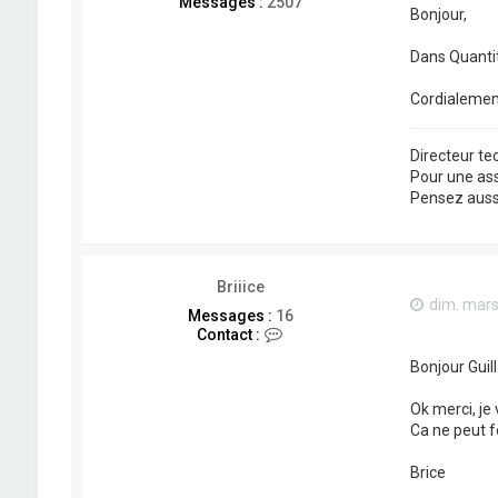
Messages :
2507
Bonjour,
Dans Quanti
Cordialemen
Directeur t
Pour une as
Pensez aussi 
Briiice
dim. mars
Messages :
16
C
Contact :
o
Bonjour Guil
n
t
a
Ok merci, je 
c
Ca ne peut f
t
e
Brice
r
B