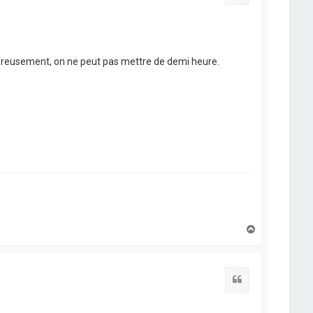
eureusement, on ne peut pas mettre de demi heure.
H
a
u
t
Citation