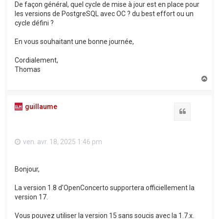
De façon général, quel cycle de mise à jour est en place pour
les versions de PostgreSQL avec OC ? du best effort ou un
cycle défini ?
En vous souhaitant une bonne journée,
Cordialement,
Thomas
H
a
u
t
guillaume
Citation
ven. avr. 18, 2025 1:46 pm
Bonjour,
La version 1.8 d'OpenConcerto supportera officiellement la
version 17.
Vous pouvez utiliser la version 15 sans soucis avec la 1.7.x.