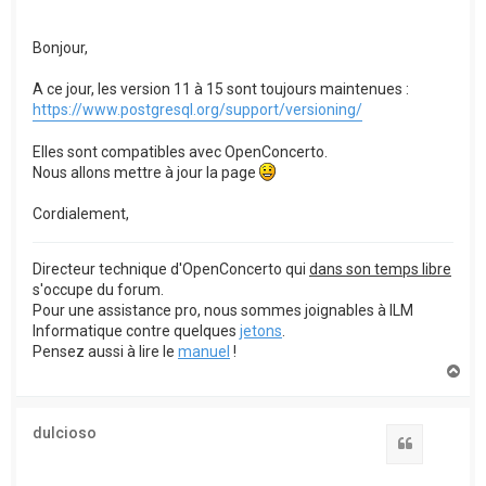
Bonjour,
A ce jour, les version 11 à 15 sont toujours maintenues :
https://www.postgresql.org/support/versioning/
Elles sont compatibles avec OpenConcerto.
Nous allons mettre à jour la page
Cordialement,
Directeur technique d'OpenConcerto qui
dans son temps libre
s'occupe du forum.
Pour une assistance pro, nous sommes joignables à ILM
Informatique contre quelques
jetons
.
Pensez aussi à lire le
manuel
!
H
a
u
t
dulcioso
Citation