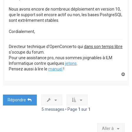
Nous avons encore de nombreux déploiement en version 10,
que le support soit encore actif ou non, les bases PostgreSQL
sont extrêmement stables.
Cordialement,
Directeur technique d'OpenConcerto qui
dans son temps libre
s'occupe du forum.
Pour une assistance pro, nous sommes joignables à ILM
Informatique contre quelques
jetons
.
Pensez aussi à lire le
manuel
!
H
a
u
t
Répondre
5 messages • Page
1
sur
1
Aller à