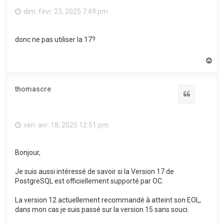
dim. févr. 23, 2025 7:49 pm
donc ne pas utiliser la 17?
H
a
u
t
thomascre
Citation
ven. avr. 18, 2025 12:51 pm
Bonjour,
Je suis aussi intéressé de savoir si la Version 17 de
PostgreSQL est officiellement supporté par OC.
La version 12 actuellement recommandé à atteint son EOL,
dans mon cas je suis passé sur la version 15 sans souci.