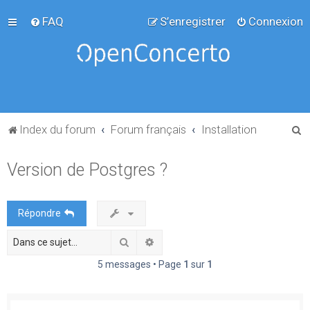
FAQ
S’enregistrer
Connexion
R
Index du forum
Forum français
Installation
e
Version de Postgres ?
c
h
e
Répondre
r
Rechercher
Recherche avancée
c
h
5 messages • Page
1
sur
1
e
r