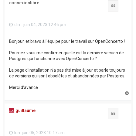
connexionlibre
Citation
dim. juin 04, 2023 12:46 pm
Bonjour, et bravo à l'équipe pour le travail sur OpenConcerto !
Pourriez vous me confirmer quelle est la dernière version de
Postgres qui fonctionne avec OpenConcerto ?
La page d'installation n'a pas été mise à jour et parle toujours
de versions qui sont obsolètes et abandonnées par Postgres.
Merci d'avance
H
a
u
t
guillaume
Citation
lun. juin 05, 2023 10:17 am