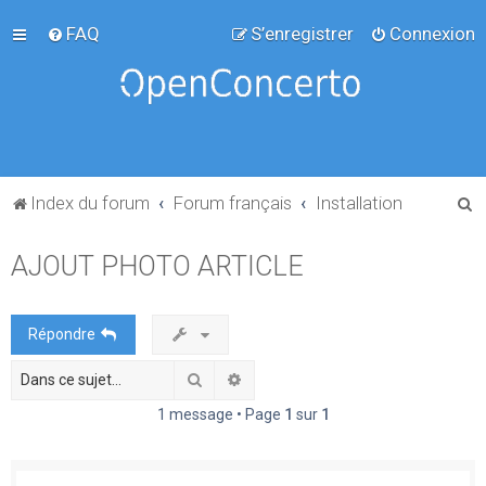
FAQ
S’enregistrer
Connexion
R
Index du forum
Forum français
Installation
e
AJOUT PHOTO ARTICLE
c
h
e
Répondre
r
Rechercher
Recherche avancée
c
h
1 message • Page
1
sur
1
e
r