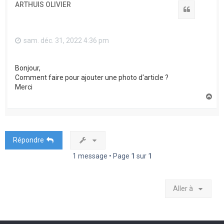
ARTHUIS OLIVIER
Citation
sam. déc. 31, 2022 4:36 pm
Bonjour,
Comment faire pour ajouter une photo d'article ?
Merci
H
a
u
t
Répondre
1 message • Page
1
sur
1
Aller à