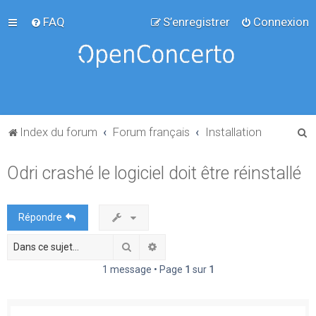
FAQ
S’enregistrer
Connexion
R
Index du forum
Forum français
Installation
e
Odri crashé le logiciel doit être réinstallé
c
h
e
Répondre
r
Rechercher
Recherche avancée
c
h
1 message • Page
1
sur
1
e
r