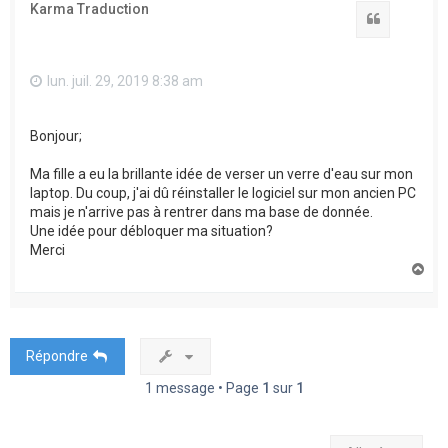
Karma Traduction
Citation
lun. juil. 29, 2019 8:38 am
Bonjour;
Ma fille a eu la brillante idée de verser un verre d'eau sur mon
laptop. Du coup, j'ai dû réinstaller le logiciel sur mon ancien PC
mais je n'arrive pas à rentrer dans ma base de donnée.
Une idée pour débloquer ma situation?
Merci
H
a
u
t
Répondre
1 message • Page
1
sur
1