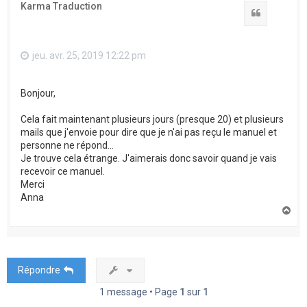
Karma Traduction
Citation
jeu. avr. 25, 2019 12:22 pm
Bonjour,
Cela fait maintenant plusieurs jours (presque 20) et plusieurs
mails que j'envoie pour dire que je n'ai pas reçu le manuel et
personne ne répond...
Je trouve cela étrange. J'aimerais donc savoir quand je vais
recevoir ce manuel.
Merci
Anna
H
a
u
t
Répondre
1 message • Page
1
sur
1