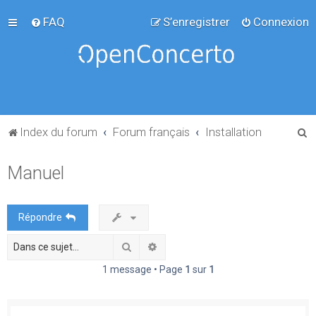
FAQ
S’enregistrer
Connexion
R
Index du forum
Forum français
Installation
e
Manuel
c
h
e
Répondre
r
Rechercher
Recherche avancée
c
h
1 message • Page
1
sur
1
e
r