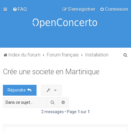
FAQ
S’enregistrer
Connexion
R
Index du forum
Forum français
Installation
e
Crée une societe en Martinique
c
h
e
Répondre
r
Rechercher
Recherche avancée
c
h
2 messages • Page
1
sur
1
e
r