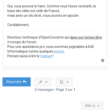
Oui, vous pouvez le faire. Comme vous l'avez constaté, la
base des villes est celle de France,
mais avec un clic droit, vous pouvez en ajouter.
Cordialement,
Directeur technique d'OpenConcerto qui
dans son temps libre
s'occupe du forum.
Pour une assistance pro, nous sommes joignables à ILM
Informatique contre quelques
jetons
.
Pensez aussi à lire le
manuel
!
H
a
u
t
Répondre
2 messages • Page
1
sur
1
Aller à