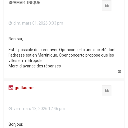
SPVMARTINIQUE
Citation
dim. mars 01, 2026 3:33 pm
Bonjour,
Est-il possible de créer avec Openconcerto une societé dont
l'adresse est en Martinique. Openconcerto propose que les
villes en métropole.
Merci d'avance des réponses
H
a
u
t
guillaume
Citation
ven. mars 13, 2026 12:46 pm
Bonjour,