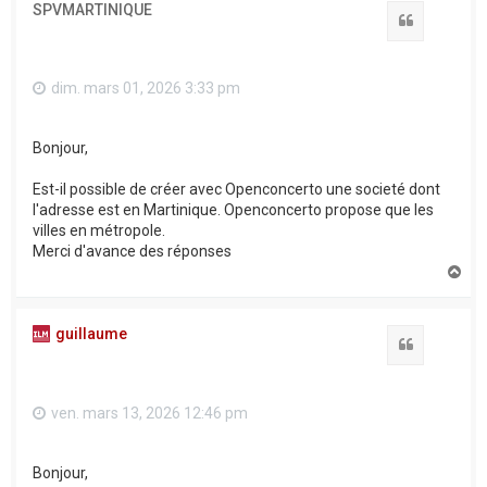
SPVMARTINIQUE
Citation
dim. mars 01, 2026 3:33 pm
Bonjour,
Est-il possible de créer avec Openconcerto une societé dont
l'adresse est en Martinique. Openconcerto propose que les
villes en métropole.
Merci d'avance des réponses
H
a
u
t
guillaume
Citation
ven. mars 13, 2026 12:46 pm
Bonjour,