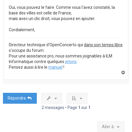
Oui, vous pouvez le faire. Comme vous l'avez constaté, la
base des villes est celle de France,
mais avec un clic droit, vous pouvez en ajouter.
Cordialement,
Directeur technique d'OpenConcerto qui
dans son temps libre
s'occupe du forum.
Pour une assistance pro, nous sommes joignables à ILM
Informatique contre quelques
jetons
.
Pensez aussi à lire le
manuel
!
H
a
u
t
Répondre
2 messages • Page
1
sur
1
Aller à