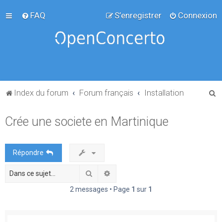
FAQ
S’enregistrer
Connexion
R
Index du forum
Forum français
Installation
e
Crée une societe en Martinique
c
h
e
Répondre
r
Rechercher
Recherche avancée
c
h
2 messages • Page
1
sur
1
e
r