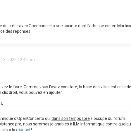
ble de créer avec Openconcerto une societé dont l'adresse est en Martin
nce des réponses
 13, 2026 12:46 pm
uvez le faire. Comme vous l'avez constaté, la base des villes est celle d
clic droit, vous pouvez en ajouter.
t,
echnique d'OpenConcerto qui
dans son temps libre
s'occupe du forum.
sistance pro, nous sommes joignables à ILM Informatique contre quelq
à lire le
manuel
!