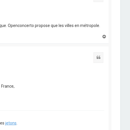
ique. Openconcerto propose que les villes en métropole.
H
a
u
t
Citation
e France,
ues
jetons
.