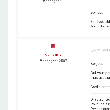
Messages :
1
Bonjour,
Est-il possi
Merci d'ava
ven. mars
guillaume
Messages :
2507
Bonjour,
Oui, vous po
mais avec un 
Cordialemen
Directeur t
Pour une as
Pensez aussi 