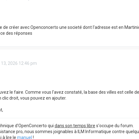
ble de créer avec Openconcerto une societé dont l'adresse est en Martin
nce des réponses
 13, 2026 12:46 pm
uvez le faire. Comme vous l'avez constaté, la base des villes est celle d
clic droit, vous pouvez en ajouter.
t,
echnique d'OpenConcerto qui
dans son temps libre
s'occupe du forum.
sistance pro, nous sommes joignables à ILM Informatique contre quelq
à lire le
manuel
!