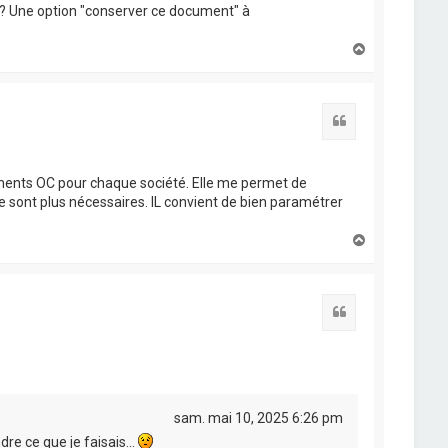
? Une option "conserver ce document" à
H
a
u
t
Citation
cuments OC pour chaque société. Elle me permet de
me sont plus nécessaires. IL convient de bien paramétrer
H
a
u
t
Citation
sam. mai 10, 2025 6:26 pm
e ce que je faisais...