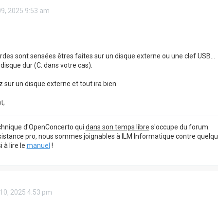
09, 2025 9:53 am
des sont sensées êtres faites sur un disque externe ou une clef USB...
 disque dur (C: dans votre cas).
sur un disque externe et tout ira bien.
t,
echnique d'OpenConcerto qui
dans son temps libre
s'occupe du forum.
sistance pro, nous sommes joignables à ILM Informatique contre quelq
à lire le
manuel
!
10, 2025 4:53 pm