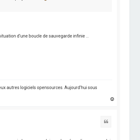
ituation d'une boucle de sauvegarde infinie ...
ux autres logiciels opensources. Aujourd'hui sous
H
a
u
t
Citation