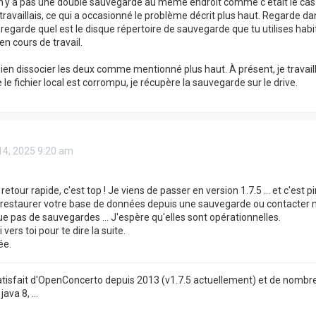
 n'y a pas une double sauvegarde au même endroit comme c'était le cas
 travaillais, ce qui a occasionné le problème décrit plus haut. Regarde d
t regarde quel est le disque répertoire de sauvegarde que tu utilises habi
n cours de travail.
ien dissocier les deux comme mentionné plus haut. À présent, je travaille
le fichier local est corrompu, je récupère la sauvegarde sur le drive.
14, 2025 9:20 am
retour rapide, c'est top ! Je viens de passer en version 1.7.5 ... et c'est
restaurer votre base de données depuis une sauvegarde ou contacter not
 pas de sauvegardes ... J'espère qu'elles sont opérationnelles.
 vers toi pour te dire la suite.
ée.
satisfait d'OpenConcerto depuis 2013 (v1.7.5 actuellement) et de nombre
ava 8, ...