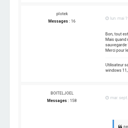
plotek
lun. mai 
Messages :
16
Bon, tout es
Mais quand m
sauvegarde !
Merci pour le
Utilisateur 
windows 11, j
BOITELJOEL
mar. sept.
Messages :
158
ne