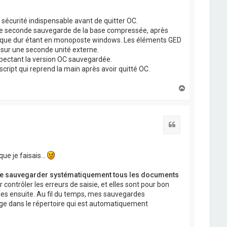
sécurité indispensable avant de quitter OC.
une seconde sauvegarde de la base compressée, après
disque dur étant en monoposte windows. Les éléments GED
 sur une seconde unité externe.
espectant la version OC sauvegardée.
ipt qui reprend la main après avoir quitté OC.
H
a
u
t
Citation
e je faisais...
 de sauvegarder systématiquement tous les documents
contrôler les erreurs de saisie, et elles sont pour bon
ues ensuite. Au fil du temps, mes sauvegardes
ge dans le répertoire qui est automatiquement