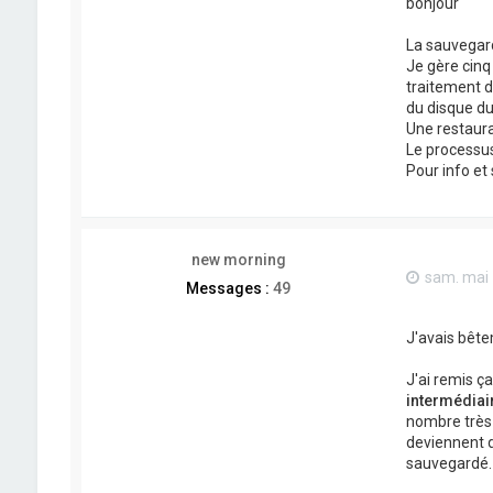
bonjour
La sauvegard
Je gère cinq
traitement d
du disque du
Une restaura
Le processus
Pour info et 
new morning
sam. mai 
Messages :
49
J'avais bête
J'ai remis ça
intermédiai
nombre très 
deviennent d
sauvegardé.