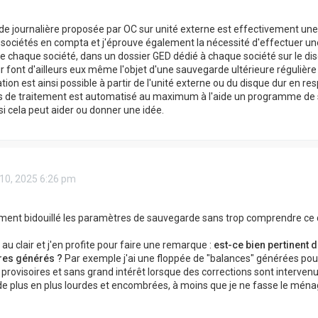
e journalière proposée par OC sur unité externe est effectivement une 
 sociétés en compta et j'éprouve également la nécessité d'effectuer 
e chaque société, dans un dossier GED dédié à chaque société sur le 
r font d'ailleurs eux même l'objet d'une sauvegarde ultérieure régulière
tion est ainsi possible à partir de l'unité externe ou du disque dur en r
 de traitement est automatisé au maximum à l'aide un programme de scr
si cela peut aider ou donner une idée.
10, 2025 6:26 pm
ment bidouillé les paramètres de sauvegarde sans trop comprendre ce qu
 au clair et j'en profite pour faire une remarque :
est-ce bien pertinent
res générés ?
Par exemple j'ai une floppée de "balances" générées pour 
provisoires et sans grand intérêt lorsque des corrections sont interven
e plus en plus lourdes et encombrées, à moins que je ne fasse le ména