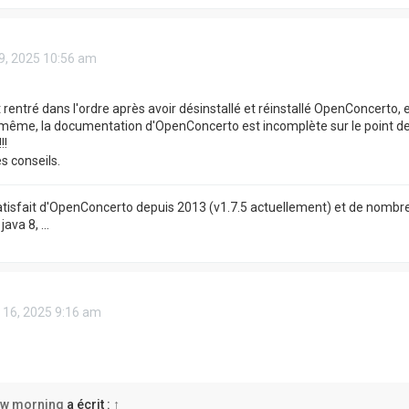
19, 2025 10:56 am
t rentré dans l'ordre après avoir désinstallé et réinstallé OpenConcerto
ême, la documentation d'OpenConcerto est incomplète sur le point de
!!
s conseils.
satisfait d'OpenConcerto depuis 2013 (v1.7.5 actuellement) et de nombre
ava 8, ...
 16, 2025 9:16 am
w morning
a écrit :
↑