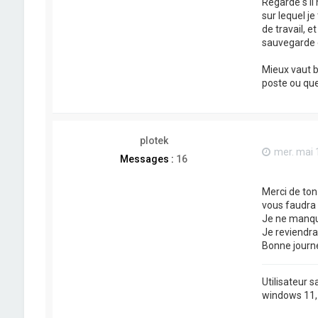
Regarde s'il
sur lequel je
de travail, e
sauvegarde e
Mieux vaut b
poste ou que 
plotek
mer. mai 
Messages :
16
Merci de ton 
vous faudra 
Je ne manque
Je reviendrai
Bonne journ
Utilisateur 
windows 11, j