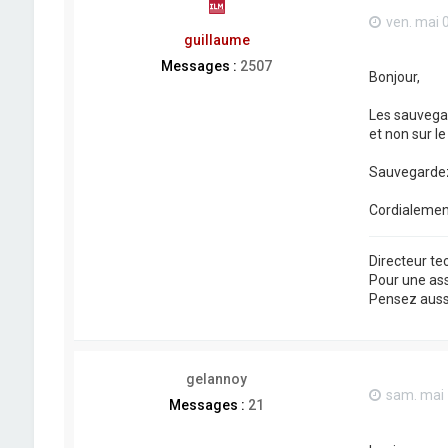
ven. mai 
guillaume
Messages :
2507
Bonjour,
Les sauvegar
et non sur le
Sauvegardez 
Cordialemen
Directeur t
Pour une as
Pensez aussi 
gelannoy
sam. mai 
Messages :
21