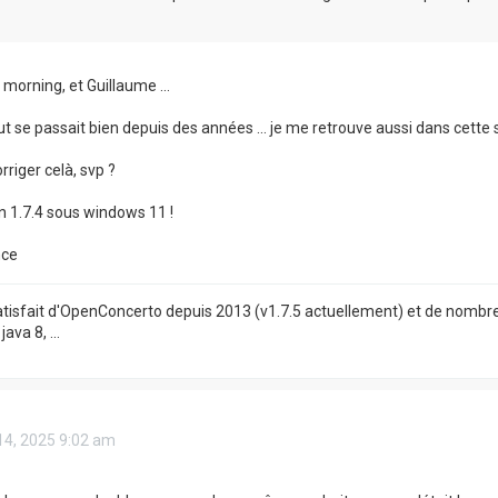
morning, et Guillaume ...
t se passait bien depuis des années ... je me retrouve aussi dans cette s
iger celà, svp ?
on 1.7.4 sous windows 11 !
nce
satisfait d'OpenConcerto depuis 2013 (v1.7.5 actuellement) et de nombre
ava 8, ...
14, 2025 9:02 am