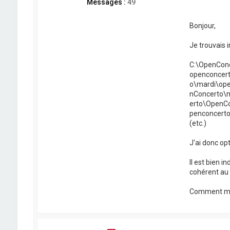
Messages :
49
Bonjour,
Je trouvais i
C:\OpenCon
openconcer
o\mardi\op
nConcerto\
erto\OpenC
penconcert
(etc.)
J'ai donc op
Il est bien i
cohérent au v
Comment m'e