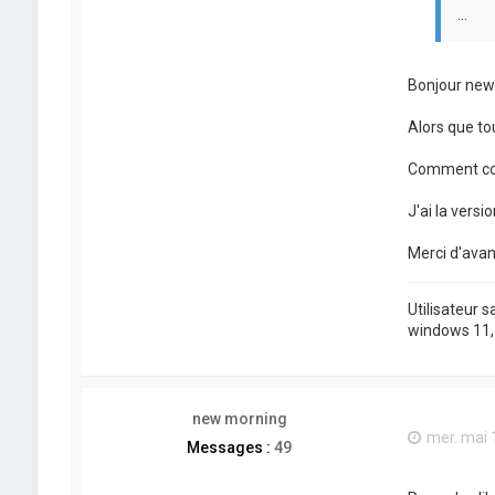
...
Bonjour new 
Alors que tou
Comment corr
J'ai la versi
Merci d'ava
Utilisateur 
windows 11, j
new morning
mer. mai 
Messages :
49