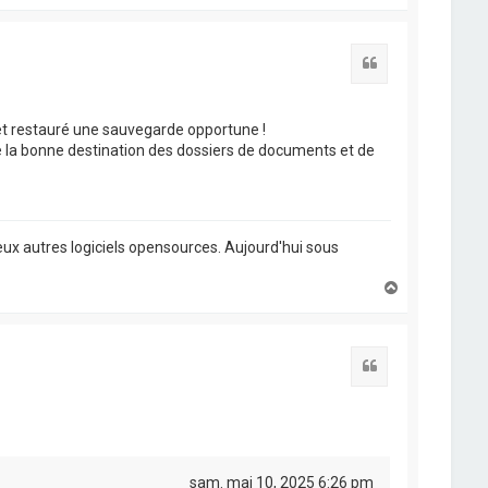
a
u
t
Citation
, et restauré une sauvegarde opportune !
 la bonne destination des dossiers de documents et de
ux autres logiciels opensources. Aujourd'hui sous
H
a
u
t
Citation
sam. mai 10, 2025 6:26 pm