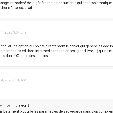
usage immodéré de la génération de documents qui est problématique 
her m'intéresserait.
11, 2025 3:51 pm
ipt j'ai une option qui pointe directement le fichier qui génère les do
pidement les éditions intermédiaires (balances, grand livre, ...) qui ne 
ces dans OC selon ses besoins.
14, 2025 8:36 am
w morning
a écrit :
↑
is bêtement bidouillé les paramètres de sauvegarde sans trop comprendr