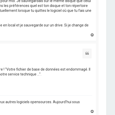
 pour moi. Je sauvegardais sur le même disque que celui
ans les préférences quel est ton disque et ton répertoire
tuellement lorsque tu quittes le logiciel où que tu fais une
 en local et je sauvegarde sur un drive. Si je change de
H
a
u
t
Citation
 pire ! "Votre fichier de base de données est endommagé. Il
re service technique ...".
ux autres logiciels opensources. Aujourd'hui sous
H