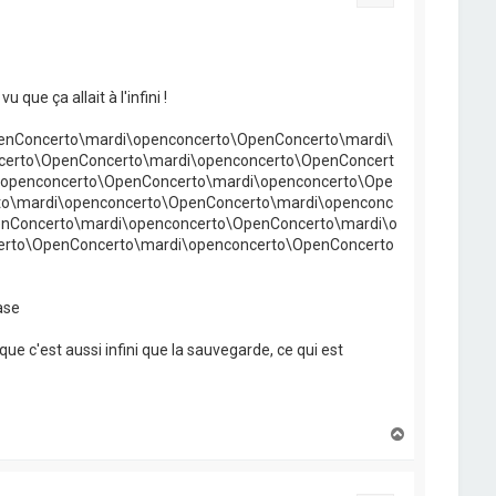
que ça allait à l'infini !
enConcerto\mardi\openconcerto\OpenConcerto\mardi\
certo\OpenConcerto\mardi\openconcerto\OpenConcert
\openconcerto\OpenConcerto\mardi\openconcerto\Ope
to\mardi\openconcerto\OpenConcerto\mardi\openconc
nConcerto\mardi\openconcerto\OpenConcerto\mardi\o
erto\OpenConcerto\mardi\openconcerto\OpenConcerto
ase
 que c'est aussi infini que la sauvegarde, ce qui est
H
a
u
t