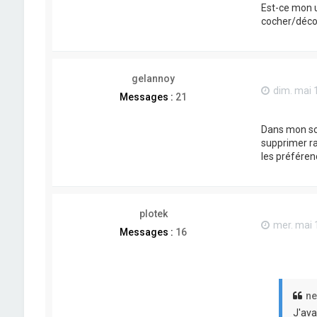
Est-ce mon 
cocher/décoc
gelannoy
dim. mai 
Messages :
21
Dans mon scr
supprimer ra
les préféren
plotek
mer. mai 
Messages :
16
ne
J'ava