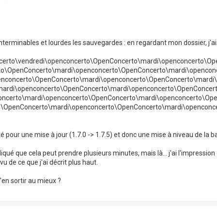
nterminables et lourdes les sauvegardes : en regardant mon dossier, j'ai vu 
certo\vendredi\openconcerto\OpenConcerto\mardi\openconcerto\Op
to\OpenConcerto\mardi\openconcerto\OpenConcerto\mardi\opencon
enconcerto\OpenConcerto\mardi\openconcerto\OpenConcerto\mardi
mardi\openconcerto\OpenConcerto\mardi\openconcerto\OpenConcer
oncerto\mardi\openconcerto\OpenConcerto\mardi\openconcerto\Ope
o\OpenConcerto\mardi\openconcerto\OpenConcerto\mardi\openconc
té pour une mise à jour (1.7.0 -> 1.7.5) et donc une mise à niveau de la b
ndiqué que cela peut prendre plusieurs minutes, mais là... j'ai l'impression
u de ce que j'ai décrit plus haut.
n sortir au mieux ?