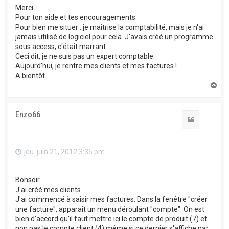
Merci.
Pour ton aide et tes encouragements.
Pour bien me situer : je maîtrise la comptabilité, mais je n'ai
jamais utilisé de logiciel pour cela. J'avais créé un programme
sous access, c'était marrant.
Ceci dit, je ne suis pas un expert comptable.
Aujourd'hui, je rentre mes clients et mes factures !
A bientôt.
H
a
u
t
Enzo66
Citation
jeu. juin 21, 2012 3:35 pm
Bonsoir.
J'ai créé mes clients.
J'ai commencé à saisir mes factures. Dans la fenêtre "créer
une facture", apparaît un menu déroulant "compte". On est
bien d'accord qu'il faut mettre ici le compte de produit (7) et
non pas le compte client (4) même si ce dernier s'affiche par