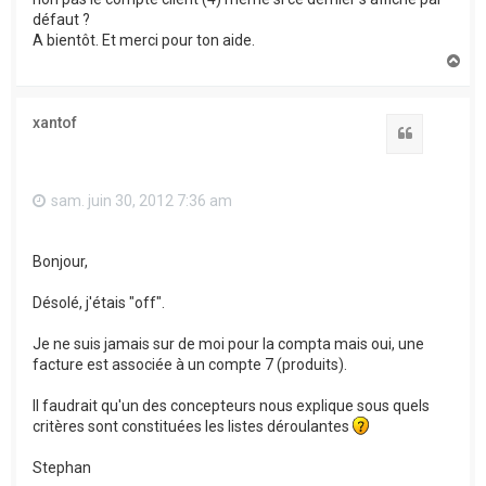
défaut ?
A bientôt. Et merci pour ton aide.
H
a
u
t
xantof
Citation
sam. juin 30, 2012 7:36 am
Bonjour,
Désolé, j'étais "off".
Je ne suis jamais sur de moi pour la compta mais oui, une
facture est associée à un compte 7 (produits).
Il faudrait qu'un des concepteurs nous explique sous quels
critères sont constituées les listes déroulantes
Stephan