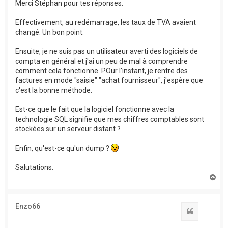
Merci Stéphan pour tes réponses.
Effectivement, au redémarrage, les taux de TVA avaient
changé. Un bon point.
Ensuite, je ne suis pas un utilisateur averti des logiciels de
compta en général et j'ai un peu de mal à comprendre
comment cela fonctionne. POur l'instant, je rentre des
factures en mode "saisie" "achat fournisseur", j'espère que
c'est la bonne méthode.
Est-ce que le fait que la logiciel fonctionne avec la
technologie SQL signifie que mes chiffres comptables sont
stockées sur un serveur distant ?
Enfin, qu'est-ce qu'un dump ?
Salutations.
H
a
u
t
Enzo66
Citation