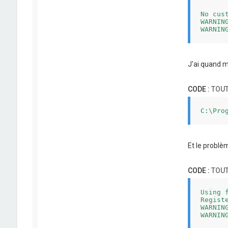
No cus
WARNIN
J'ai quand m
CODE :
TOUT
C:\Pro
Et le problèm
CODE :
TOUT
Using 
Regist
WARNIN