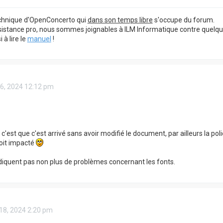
echnique d'OpenConcerto qui
dans son temps libre
s'occupe du forum.
sistance pro, nous sommes joignables à ILM Informatique contre quelq
à lire le
manuel
!
16, 2024 12:12 pm
'est que c'est arrivé sans avoir modifié le document, par ailleurs la poli
soit impacté
ndiquent pas non plus de problèmes concernant les fonts.
 18, 2024 2:20 pm