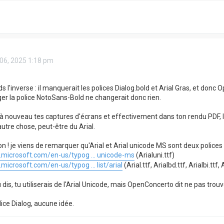
 06, 2025 1:18 pm
 l'inverse : il manquerait les polices Dialog.bold et Arial Gras, et don
er la police NotoSans-Bold ne changerait donc rien.
 à nouveau tes captures d'écrans et effectivement dans ton rendu PDF, 
 autre chose, peut-être du Arial.
on ! je viens de remarquer qu'Arial et Arial unicode MS sont deux polices 
n.microsoft.com/en-us/typog ... unicode-ms
(Arialuni.ttf)
.microsoft.com/en-us/typog ... list/arial
(Arial.ttf, Arialbd.ttf, Arialbi.ttf, A
is, tu utiliserais de l'Arial Unicode, mais OpenConcerto dit ne pas trouve
lice Dialog, aucune idée.