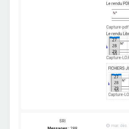
Le rendu PD
Capture-pdf.
Le rendu Libr
Capture-LO.P
FICHIERS J
Capture-LO.
SRI
mar. déc.
Messages :
288