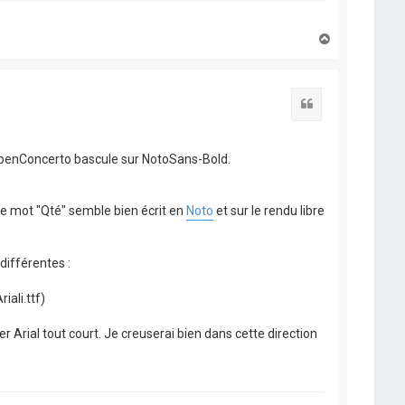
H
a
u
t
Citation
c OpenConcerto bascule sur NotoSans-Bold.
le mot "Qté" semble bien écrit en
Noto
et sur le rendu libre
différentes :
riali.ttf)
r Arial tout court. Je creuserai bien dans cette direction