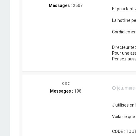
Messages :
2507
Et pourtant 
La hotline p
Cordialemen
Directeur t
Pour une as
Pensez aussi 
doc
jeu. mars
Messages :
198
J'utilises en
Voilà ce que 
CODE :
TOUT