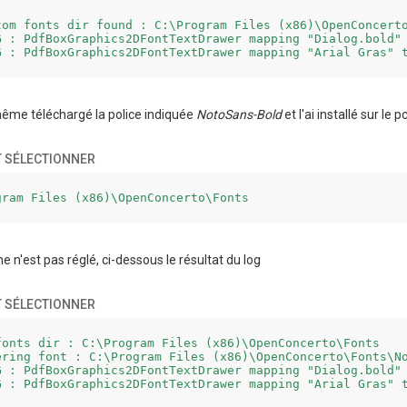
tom fonts dir found : C:\Program Files (x86)\OpenConcerto
G : PdfBoxGraphics2DFontTextDrawer mapping "Dialog.bold" 
ême téléchargé la police indiquée
NotoSans-Bold
et l'ai installé sur le
 SÉLECTIONNER
gram Files (x86)\OpenConcerto\Fonts
e n'est pas réglé, ci-dessous le résultat du log
 SÉLECTIONNER
fonts dir : C:\Program Files (x86)\OpenConcerto\Fonts

ering font : C:\Program Files (x86)\OpenConcerto\Fonts\No
G : PdfBoxGraphics2DFontTextDrawer mapping "Dialog.bold" 