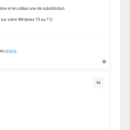
ce et en utilise une de substitution.
t sur votre Windows 10 ou 11)
ues
jetons
.
H
a
u
t
Citation