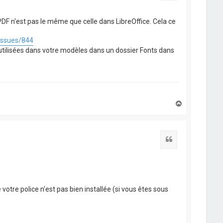
PDF n'est pas le même que celle dans LibreOffice. Cela ce
/issues/844
es utilisées dans votre modèles dans un dossier Fonts dans
H
a
u
t
Citation
votre police n'est pas bien installée (si vous êtes sous