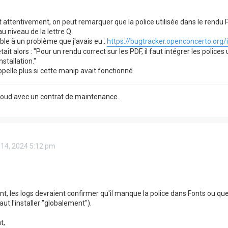
 attentivement, on peut remarquer que la police utilisée dans le rendu 
au niveau de la lettre Q.
le à un problème que j'avais eu :
https://bugtracker.openconcerto.org
ait alors : "Pour un rendu correct sur les PDF, il faut intégrer les polic
nstallation."
pelle plus si cette manip avait fonctionné.
Cloud avec un contrat de maintenance.
 14, 2024 5:12 pm
t, les logs devraient confirmer qu'il manque la police dans Fonts ou que 
aut l'installer "globalement").
t,