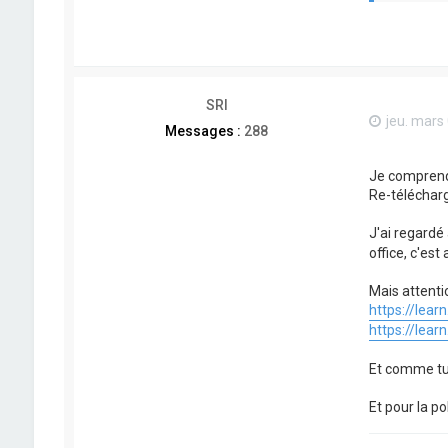
SRI
jeu. mars
Messages :
288
Je comprends
Re-télécharg
J'ai regardé
office, c'est
Mais attenti
https://lear
https://learn
Et comme tu d
Et pour la po