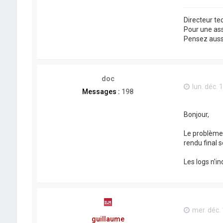
Directeur t
Pour une as
Pensez aussi 
doc
lun. déc. 
Messages :
198
Bonjour,
Le problème c
rendu final 
Les logs n'i
mer. déc.
guillaume