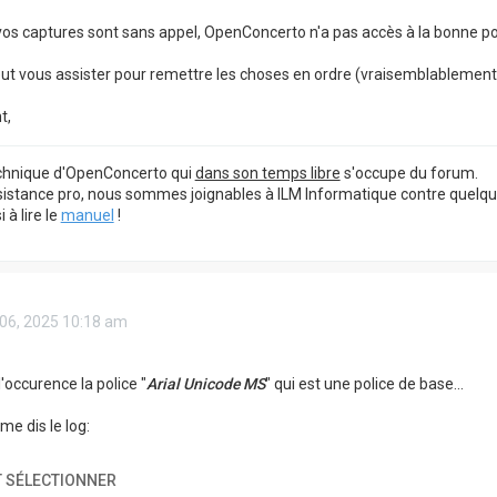
vos captures sont sans appel, OpenConcerto n'a pas accès à la bonne poli
eut vous assister pour remettre les choses en ordre (vraisemblablemen
t,
echnique d'OpenConcerto qui
dans son temps libre
s'occupe du forum.
sistance pro, nous sommes joignables à ILM Informatique contre quelq
à lire le
manuel
!
 06, 2025 10:18 am
 l'occurence la police "
Arial Unicode MS
" qui est une police de base...
me dis le log:
 SÉLECTIONNER