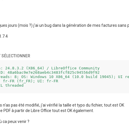
ues jours (mois ?) j'ai un bug dans la génération de mes factures sans 
1.7.4
 SÉLECTIONNER
n: 24.8.3.2 (X86_64) / LibreOffice Community

ID: 48a6bac9e7e268aeb4c3483fcf825c94556d9f92

reads: 8; OS: Windows 10 X86_64 (10.0 build 19045); UI re
 fr-FR (fr_FR); UI: fr-FR

CL threaded
s n'as pas été modifié, j'ai vérifié la taille et typo du fichier, tout est OK
le PDF à partir de Libre Office tout est OK également.
ù ca peux venir ?