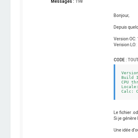
Messages :
198
Bonjour,
Depuis quelq
Version OC: 
Verision LO:
CODE :
TOUT
Versio
Build 
CPU th
Locale:
Calc: 
Le fichier .od
Si je génère 
Une idée d'o