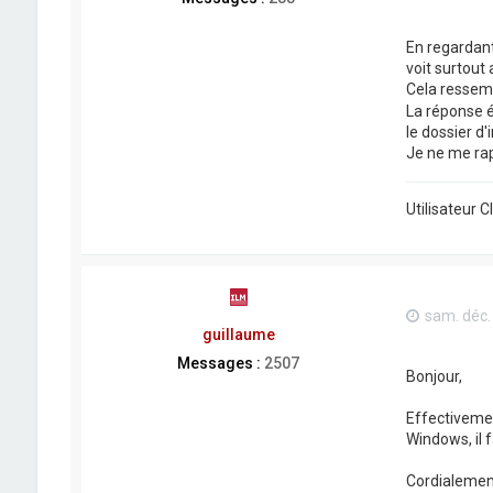
En regardant
voit surtout 
Cela ressemb
La réponse ét
le dossier d'i
Je ne me rap
Utilisateur 
sam. déc.
guillaume
Messages :
2507
Bonjour,
Effectivemen
Windows, il f
Cordialemen