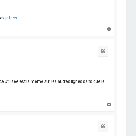
ues
jetons
.
H
a
u
t
Citation
ce utilisée est la même sur les autres lignes sans que le
H
a
u
t
Citation