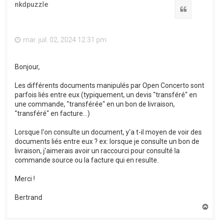
nkdpuzzle
Citation
mar. juil. 02, 2024 12:31 pm
Bonjour,
Les différents documents manipulés par Open Concerto sont
parfois liés entre eux (typiquement, un devis "transféré" en
une commande, "transférée" en un bon de livraison,
"transféré" en facture...)
Lorsque l'on consulte un document, y'a t-il moyen de voir des
documents liés entre eux ? ex: lorsque je consulte un bon de
livraison, j'aimerais avoir un raccourci pour consulté la
commande source ou la facture qui en resulte.
Merci !
Bertrand
H
a