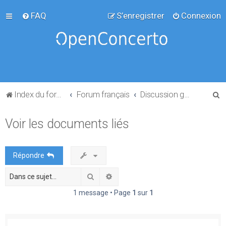
FAQ
S’enregistrer
Connexion
R
Index du forum
Forum français
Discussion générale
e
Voir les documents liés
c
h
e
Répondre
r
Rechercher
Recherche avancée
c
h
1 message • Page
1
sur
1
e
r