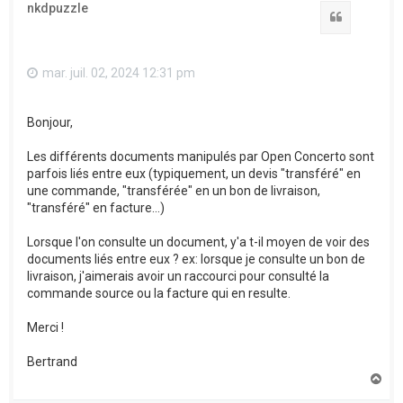
nkdpuzzle
Citation
mar. juil. 02, 2024 12:31 pm
Bonjour,
Les différents documents manipulés par Open Concerto sont
parfois liés entre eux (typiquement, un devis "transféré" en
une commande, "transférée" en un bon de livraison,
"transféré" en facture...)
Lorsque l'on consulte un document, y'a t-il moyen de voir des
documents liés entre eux ? ex: lorsque je consulte un bon de
livraison, j'aimerais avoir un raccourci pour consulté la
commande source ou la facture qui en resulte.
Merci !
Bertrand
H
a