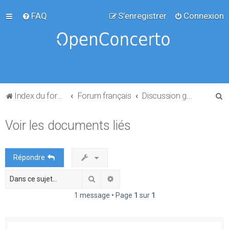
FAQ
S’enregistrer
Connexion
R
Index du forum
Forum français
Discussion générale
e
Voir les documents liés
c
h
e
Répondre
r
Rechercher
Recherche avancée
c
h
1 message • Page
1
sur
1
e
r