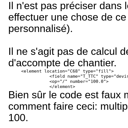
Il n'est pas préciser dan
effectuer une chose de ce
personnalisé).
Il ne s'agit pas de calcul 
d'accompte de chantier.
     <element location="C68" type="fill">

		<field name="T_TTC" type="devise" conditionExpValue="0.000000" op="*" number="30.0">

                <op="/" number="100.0">

	        </element> 
Bien sûr le code est faux m
comment faire ceci: multip
100.