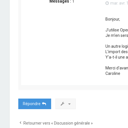
Messages :
1
mar. avr. 
Bonjour,
J'utilise Op
Je m'en sers
Un autre logi
L'import des
Y'a-t-il une 
Merci d'avan
Caroline
Répondre
Retourner vers « Discussion générale »