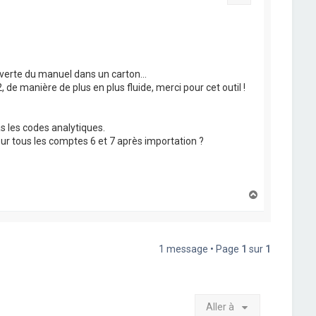
erte du manuel dans un carton...
de manière de plus en plus fluide, merci pour cet outil !
s les codes analytiques.
pour tous les comptes 6 et 7 après importation ?
H
a
u
t
1 message • Page
1
sur
1
Aller à