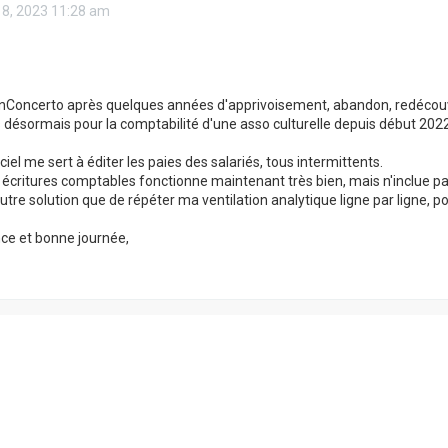
18, 2023 11:28 am
enConcerto après quelques années d'apprivoisement, abandon, redécouv
 désormais pour la comptabilité d'une asso culturelle depuis début 2022, 
ciel me sert à éditer les paies des salariés, tous intermittents.
 écritures comptables fonctionne maintenant très bien, mais n'inclue pa
autre solution que de répéter ma ventilation analytique ligne par ligne, 
ce et bonne journée,