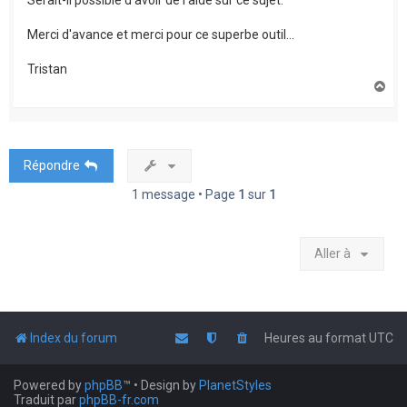
Serait-il possible d'avoir de l'aide sur ce sujet.
Merci d'avance et merci pour ce superbe outil...
Tristan
H
a
u
t
Répondre
1 message • Page
1
sur
1
Aller à
Index du forum
Heures au format
UTC
Powered by
phpBB
™
• Design by
PlanetStyles
Traduit par
phpBB-fr.com