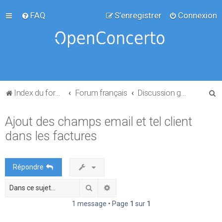
FAQ
S’enregistrer
Connexion
R
Index du forum
Forum français
Discussion générale
e
Ajout des champs email et tel client
c
dans les factures
h
e
r
Répondre
c
Rechercher
Recherche avancée
h
e
1 message • Page
1
sur
1
r