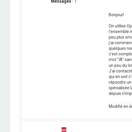
Messages :
1
Bonjour!
On utilise O
l'ensemble m
peu plus sma
j'ai commenc
quelques nom
c'est compli
mot "IA" san
un peu du lot
J'ai contacté
qui en soit 
répondre un 
spécialisée 
depuis n'imp
Modifié en d