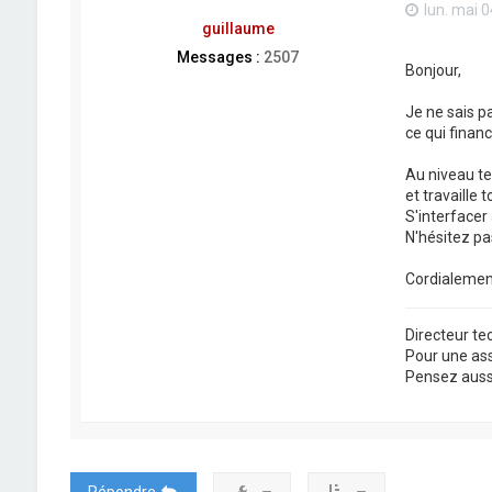
lun. mai 0
guillaume
Messages :
2507
Bonjour,
Je ne sais p
ce qui finan
Au niveau te
et travaille 
S'interfacer
N'hésitez pa
Cordialemen
Directeur t
Pour une as
Pensez aussi 
Répondre