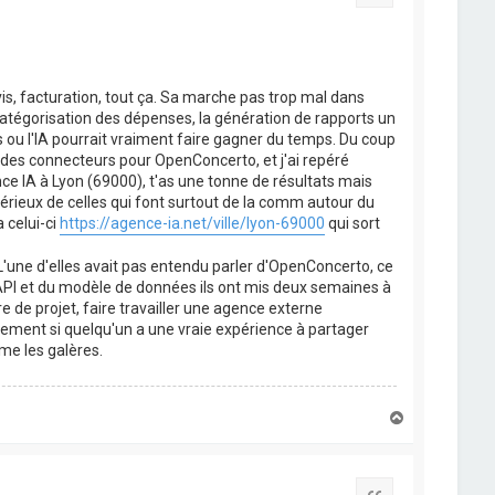
is, facturation, tout ça. Sa marche pas trop mal dans
catégorisation des dépenses, la génération de rapports un
s ou l'IA pourrait vraiment faire gagner du temps. Du coup
des connecteurs pour OpenConcerto, et j'ai repéré
e IA à Lyon (69000), t'as une tonne de résultats mais
érieux de celles qui font surtout de la comm autour du
 celui-ci
https://agence-ia.net/ville/lyon-69000
qui sort
. L'une d'elles avait pas entendu parler d'OpenConcerto, ce
l'API et du modèle de données ils ont mis deux semaines à
e de projet, faire travailler une agence externe
quement si quelqu'un a une vraie expérience à partager
me les galères.
H
a
u
t