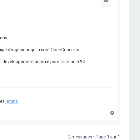
Citation
ons.
quipe d'ingénieur qui a créé OpenConcerto
d'un développement annexe pour faire un RAG.
ues
jetons
.
H
a
u
t
2 messages • Page
1
sur
1