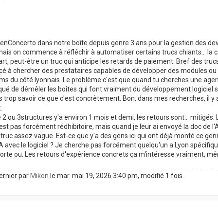
penConcerto dans notre boîte depuis genre 3 ans pour la gestion des dev
ais on commence à réfléchir à automatiser certains trucs chiants... la 
rt, peut-être un truc qui anticipe les retards de paiement. Bref des truc
é à chercher des prestataires capables de développer des modules ou 
s du côté lyonnais. Le problème c'est que quand tu cherches une agenc
qué de démêler les boîtes qui font vraiment du développement logiciel s
s trop savoir ce que c'est concrètement. Bon, dans mes recherches, il y a
.
 2 ou 3structures y'a environ 1 mois et demi, les retours sont... mitigés
c'est pas forcément rédhibitoire, mais quand je leur ai envoyé la doc de 
truc assez vague. Est-ce que y'a des gens ici qui ont déjà monté ce genr
IA avec le logiciel ? Je cherche pas forcément quelqu'un a Lyon spécifi
orte ou. Les retours d'expérience concrets ça m'intéresse vraiment, mê
ernier par
Mikon
le mar. mai 19, 2026 3:40 pm, modifié 1 fois.