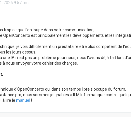
4, 2026 9:57 am
as trop ce que l'on loupe dans notre communication,
ce OpenConcerto est principalement les développements et les intégrati
chnique, je vois difficilement un prestataire être plus compétent de l'é
tous les jours dessus.
 à une IA n'est pas un problème pour nous, nous l'avons déjà fait lors 
s à nous envoyer votre cahier des charges.
t,
echnique d'OpenConcerto qui
dans son temps libre
s'occupe du forum.
sistance pro, nous sommes joignables à ILM Informatique contre quelq
à lire le
manuel
!