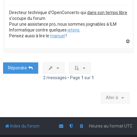
Directeur technique d'OpenConcerto qui
dans son temps libre
s'occupe du forum.
Pour une assistance pro, nous sommes joignables à ILM
Informatique contre quelques
jetons
.
Pensez aussi à lire le
manuel
!
H
a
u
t
Répondre
2 messages • Page
1
sur
1
Aller à
Index du forum
Heures au format
UTC