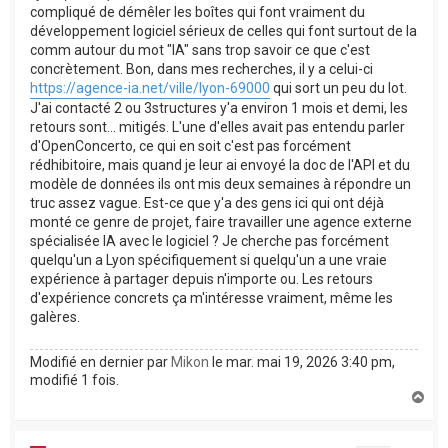
compliqué de démêler les boîtes qui font vraiment du
développement logiciel sérieux de celles qui font surtout de la
comm autour du mot "IA" sans trop savoir ce que c'est
concrètement. Bon, dans mes recherches, il y a celui-ci
https://agence-ia.net/ville/lyon-69000
qui sort un peu du lot.
J'ai contacté 2 ou 3structures y'a environ 1 mois et demi, les
retours sont... mitigés. L'une d'elles avait pas entendu parler
d'OpenConcerto, ce qui en soit c'est pas forcément
rédhibitoire, mais quand je leur ai envoyé la doc de l'API et du
modèle de données ils ont mis deux semaines à répondre un
truc assez vague. Est-ce que y'a des gens ici qui ont déjà
monté ce genre de projet, faire travailler une agence externe
spécialisée IA avec le logiciel ? Je cherche pas forcément
quelqu'un a Lyon spécifiquement si quelqu'un a une vraie
expérience à partager depuis n'importe ou. Les retours
d'expérience concrets ça m'intéresse vraiment, même les
galères.
Modifié en dernier par
Mikon
le mar. mai 19, 2026 3:40 pm,
modifié 1 fois.
H
a
u
t