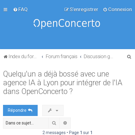
FAQ
S’enregistrer
Connexion
R
Index du forum
Forum français
Discussion générale
e
Quelqu'un a déjà bossé avec une
c
agence IA à Lyon pour intégrer de l'IA
h
e
dans OpenConcerto ?
r
c
Répondre
h
Rechercher
Recherche avancée
e
r
2 messages • Page
1
sur
1