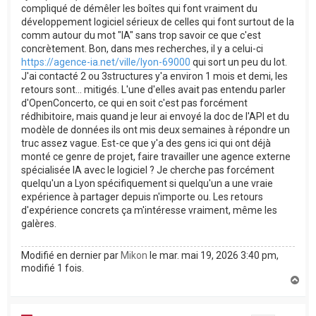
compliqué de démêler les boîtes qui font vraiment du
développement logiciel sérieux de celles qui font surtout de la
comm autour du mot "IA" sans trop savoir ce que c'est
concrètement. Bon, dans mes recherches, il y a celui-ci
https://agence-ia.net/ville/lyon-69000
qui sort un peu du lot.
J'ai contacté 2 ou 3structures y'a environ 1 mois et demi, les
retours sont... mitigés. L'une d'elles avait pas entendu parler
d'OpenConcerto, ce qui en soit c'est pas forcément
rédhibitoire, mais quand je leur ai envoyé la doc de l'API et du
modèle de données ils ont mis deux semaines à répondre un
truc assez vague. Est-ce que y'a des gens ici qui ont déjà
monté ce genre de projet, faire travailler une agence externe
spécialisée IA avec le logiciel ? Je cherche pas forcément
quelqu'un a Lyon spécifiquement si quelqu'un a une vraie
expérience à partager depuis n'importe ou. Les retours
d'expérience concrets ça m'intéresse vraiment, même les
galères.
Modifié en dernier par
Mikon
le mar. mai 19, 2026 3:40 pm,
modifié 1 fois.
H
a
u
t