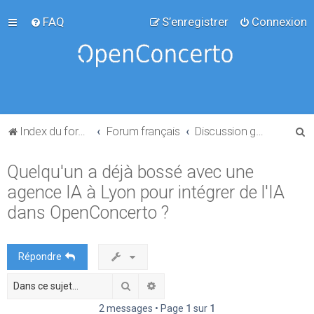
FAQ
S’enregistrer
Connexion
R
Index du forum
Forum français
Discussion générale
e
Quelqu'un a déjà bossé avec une
c
agence IA à Lyon pour intégrer de l'IA
h
e
dans OpenConcerto ?
r
c
Répondre
h
Rechercher
Recherche avancée
e
r
2 messages • Page
1
sur
1