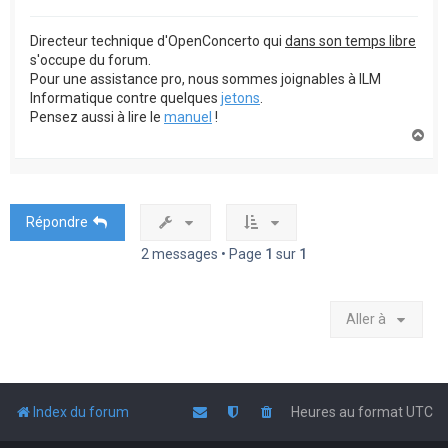
Directeur technique d'OpenConcerto qui
dans son temps libre
s'occupe du forum.
Pour une assistance pro, nous sommes joignables à ILM
Informatique contre quelques
jetons
.
Pensez aussi à lire le
manuel
!
H
a
u
t
Répondre
2 messages • Page
1
sur
1
Aller à
Index du forum
Heures au format
UTC