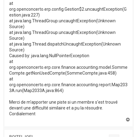
at
org.openconcerto.erp.config.Gestion$2.uncaughtException(G
estion.java:227)
at java.lang.ThreadGroup.uncaughtException(Unknown
Source)
at java.lang.ThreadGroup.uncaughtException(Unknown
Source)
at java.lang.Thread.dispatchUncaughtException(Unknown
Source)
Caused by: java.lang.NullPointerException
at
org.openconcerto.erp.core.finance.accounting.model.Somme
Compte.getNonUsedCompte(SommeCompte.java:458)
at
org.openconcerto.erp.core.finance.accounting.report.Map203
3A.run(Map2033A.java:864)
Merci de m'apporter une piste si un membre s'est trouvé
devant une difficulté similaire et a pu la résoudre.
Cordialement
H
a
u
t