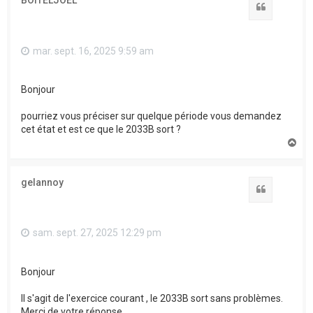
BOITELJOEL
Citation
mar. sept. 16, 2025 9:59 am
Bonjour
pourriez vous préciser sur quelque période vous demandez
cet état et est ce que le 2033B sort ?
H
a
u
t
gelannoy
Citation
sam. sept. 27, 2025 12:29 pm
Bonjour
Il s'agit de l'exercice courant , le 2033B sort sans problèmes.
Merci de votre réponse.