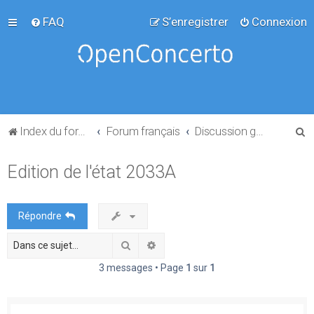
FAQ
S’enregistrer
Connexion
R
Index du forum
Forum français
Discussion générale
e
Edition de l'état 2033A
c
h
e
Répondre
r
Rechercher
Recherche avancée
c
h
3 messages • Page
1
sur
1
e
r