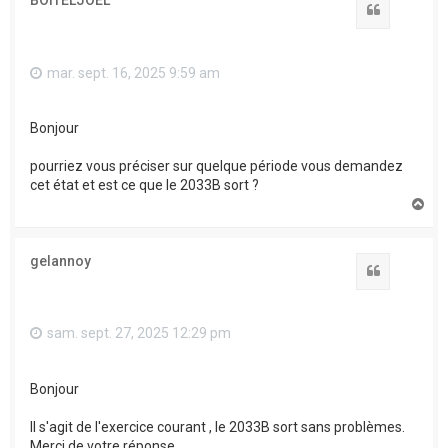
BOITELJOEL
Citation
mar. sept. 16, 2025 9:59 am
Bonjour
pourriez vous préciser sur quelque période vous demandez
cet état et est ce que le 2033B sort ?
H
a
u
t
gelannoy
Citation
sam. sept. 27, 2025 12:29 pm
Bonjour
Il s'agit de l'exercice courant , le 2033B sort sans problèmes.
Merci de votre réponse.