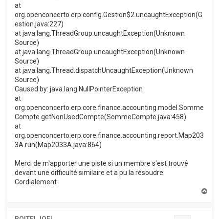
at
org.openconcerto.erp.config.Gestion$2.uncaughtException(G
estion.java:227)
at java.lang.ThreadGroup.uncaughtException(Unknown
Source)
at java.lang.ThreadGroup.uncaughtException(Unknown
Source)
at java.lang.Thread.dispatchUncaughtException(Unknown
Source)
Caused by: java.lang.NullPointerException
at
org.openconcerto.erp.core.finance.accounting.model.Somme
Compte.getNonUsedCompte(SommeCompte.java:458)
at
org.openconcerto.erp.core.finance.accounting.report.Map203
3A.run(Map2033A.java:864)
Merci de m'apporter une piste si un membre s'est trouvé
devant une difficulté similaire et a pu la résoudre.
Cordialement
H
a
u
t