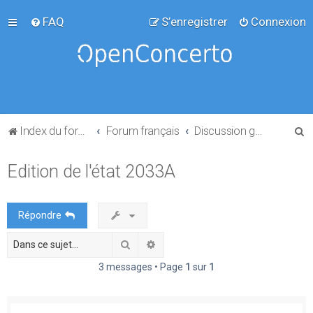
FAQ
S’enregistrer
Connexion
R
Index du forum
Forum français
Discussion générale
e
Edition de l'état 2033A
c
h
e
Répondre
r
Rechercher
Recherche avancée
c
h
3 messages • Page
1
sur
1
e
r