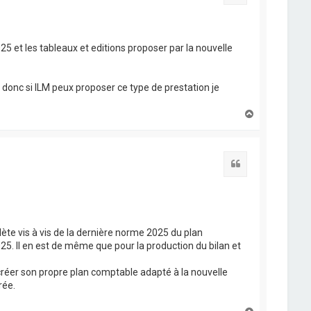
5 et les tableaux et editions proposer par la nouvelle
donc si ILM peux proposer ce type de prestation je
H
a
u
t
Citation
te vis à vis de la dernière norme 2025 du plan
25. Il en est de même que pour la production du bilan et
 créer son propre plan comptable adapté à la nouvelle
rée.