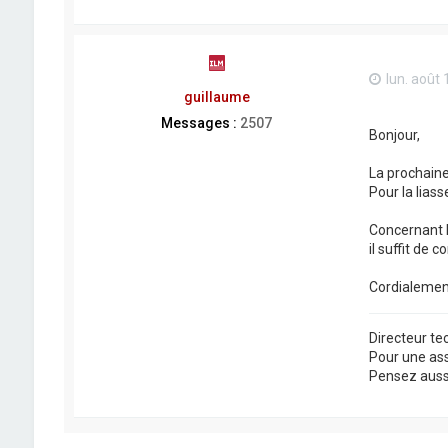
lun. août 
guillaume
Messages :
2507
Bonjour,
La prochaine
Pour la liass
Concernant l
il suffit de 
Cordialemen
Directeur t
Pour une as
Pensez aussi 