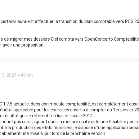
certains auraient effectuer la transition du plan comptable vers PCG 202
ge de migrer mes dossiers Ciel compta vers OpenConcerto Comptabilité 
 avoir une proposition...
 15, 2025 4:49 pm
C 1.7.5 actuelle, dans don module comptabilité, est complètement obsolè
néral applicable pour les exercices ouverts à compter du 1er janvier 20
résultat qui se référent à la liasse fiscale 2014.
endant pas contraignant dans la mesure où il existe une flexibilité pour
t à la production des états financiers je dispose d''une application sépa
obablement une mise à jour lors de la prochaine version.