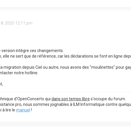
18, 2025 12:11 pm
 version intègre ces changements.
e, elle ne sert que de référence, car les déclarations se font en ligne de
a migration depuis Ciel ou autre, nous avons des "moulinettes" pour g
contacter notre hotline.
t,
echnique d'OpenConcerto qui
dans son temps libre
s'occupe du forum.
sistance pro, nous sommes joignables à ILM Informatique contre quelq
à lire le
manuel
!