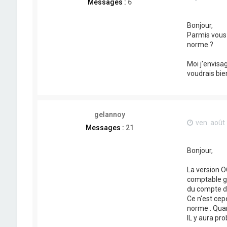
Messages :
6
Bonjour,
Parmis vous 
norme ?
Moi j'envisa
voudrais bien
gelannoy
ven. août
Messages :
21
Bonjour,
La version O
comptable gé
du compte de 
Ce n'est cep
norme . Quan
IL y aura pr