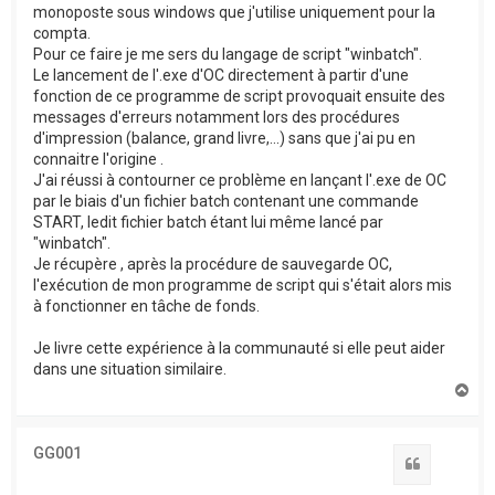
monoposte sous windows que j'utilise uniquement pour la
compta.
Pour ce faire je me sers du langage de script "winbatch".
Le lancement de l'.exe d'OC directement à partir d'une
fonction de ce programme de script provoquait ensuite des
messages d'erreurs notamment lors des procédures
d'impression (balance, grand livre,...) sans que j'ai pu en
connaitre l'origine .
J'ai réussi à contourner ce problème en lançant l'.exe de OC
par le biais d'un fichier batch contenant une commande
START, ledit fichier batch étant lui même lancé par
"winbatch".
Je récupère , après la procédure de sauvegarde OC,
l'exécution de mon programme de script qui s'était alors mis
à fonctionner en tâche de fonds.
Je livre cette expérience à la communauté si elle peut aider
dans une situation similaire.
H
a
u
t
GG001
Citation