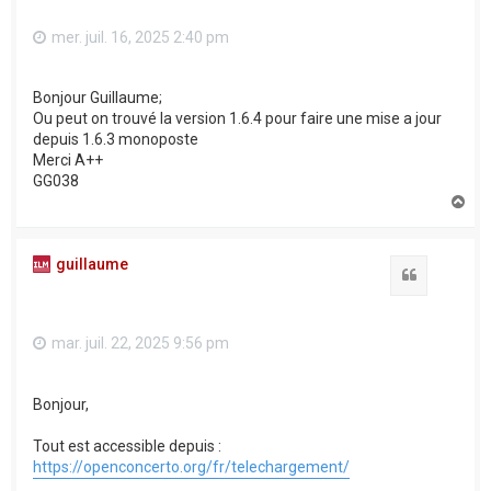
mer. juil. 16, 2025 2:40 pm
Bonjour Guillaume;
Ou peut on trouvé la version 1.6.4 pour faire une mise a jour
depuis 1.6.3 monoposte
Merci A++
GG038
H
a
u
t
guillaume
Citation
mar. juil. 22, 2025 9:56 pm
Bonjour,
Tout est accessible depuis :
https://openconcerto.org/fr/telechargement/