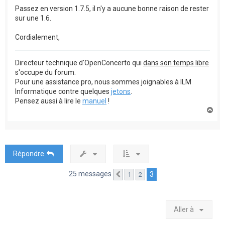
Passez en version 1.7.5, il n'y a aucune bonne raison de rester
sur une 1.6.
Cordialement,
Directeur technique d'OpenConcerto qui
dans son temps libre
s'occupe du forum.
Pour une assistance pro, nous sommes joignables à ILM
Informatique contre quelques
jetons
.
Pensez aussi à lire le
manuel
!
H
a
u
t
Répondre
25 messages
3
1
2
Précédente
Aller à