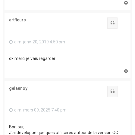
H
a
u
t
artfleurs
Citation
dim. janv. 20, 2019 4:50 pm
ok merci je vais regarder
H
a
u
t
gelannoy
Citation
dim. mars 09, 2025 7:40 pm
Bonjour,
J'ai développé quelques utilitaires autour de la version OC