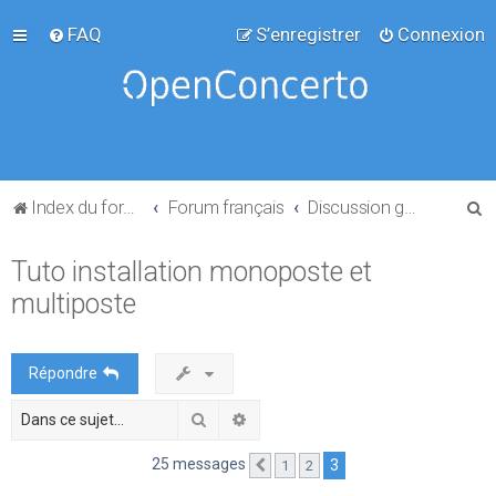
FAQ
S’enregistrer
Connexion
R
Index du forum
Forum français
Discussion générale
e
Tuto installation monoposte et
c
multiposte
h
e
r
Répondre
c
Rechercher
Recherche avancée
h
e
25 messages
3
1
2
Précédente
r