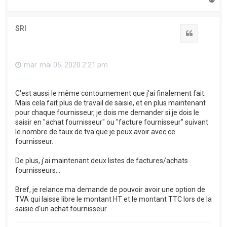
a
u
t
SRI
Citation
mar. mai 05, 2020 2:21 pm
C'est aussi le même contournement que j'ai finalement fait.
Mais cela fait plus de travail de saisie, et en plus maintenant
pour chaque fournisseur, je dois me demander si je dois le
saisir en "achat fournisseur" ou "facture fournisseur" suivant
le nombre de taux de tva que je peux avoir avec ce
fournisseur.
De plus, j'ai maintenant deux listes de factures/achats
fournisseurs...
Bref, je relance ma demande de pouvoir avoir une option de
TVA qui laisse libre le montant HT et le montant TTC lors de la
saisie d'un achat fournisseur.