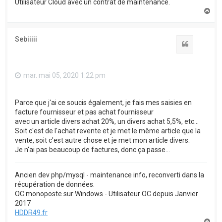
Utilisateur Cloud avec un contrat de maintenance.
H
a
u
t
Sebiiiii
Citation
mar. mai 05, 2020 1:22 pm
Parce que j'ai ce soucis également, je fais mes saisies en
facture fournisseur et pas achat fournisseur
avec un article divers achat 20%, un divers achat 5,5%, etc...
Soit c'est de l'achat revente et je met le même article que la
vente, soit c'est autre chose et je met mon article divers.
Je n'ai pas beaucoup de factures, donc ça passe...
Ancien dev php/mysql - maintenance info, reconverti dans la
récupération de données.
OC monoposte sur Windows - Utilisateur OC depuis Janvier
2017
HDDR49.fr
H