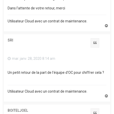
Dans l'attente de votre retour, merci
Utilisateur Cloud avec un contrat de maintenance.
H
a
u
t
SRI
Citation
mar. janv. 28, 2020 8:14 am
Un petit retour de la part de l'équipe d'OC pour chiffrer cela ?
Utilisateur Cloud avec un contrat de maintenance.
H
a
u
t
BOITELJOEL
Citation