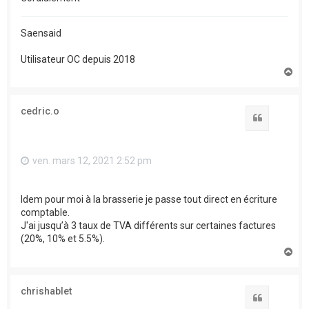
Saensaid
Utilisateur OC depuis 2018
H
a
u
t
cedric.o
Citation
ven. mars 12, 2021 2:52 pm
Idem pour moi à la brasserie je passe tout direct en écriture
comptable.
J'ai jusqu’à 3 taux de TVA différents sur certaines factures
(20%, 10% et 5.5%).
H
a
u
t
chrishablet
Citation