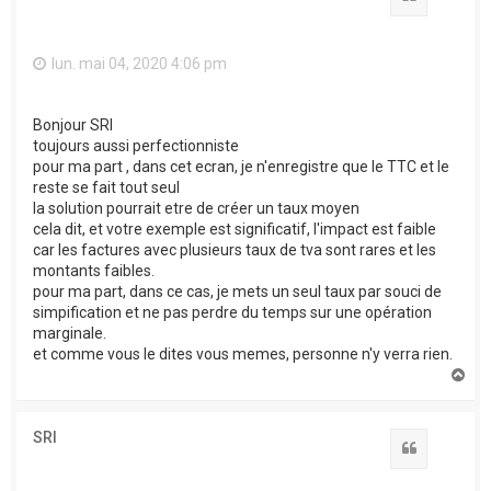
lun. mai 04, 2020 4:06 pm
Bonjour SRI
toujours aussi perfectionniste
pour ma part , dans cet ecran, je n'enregistre que le TTC et le
reste se fait tout seul
la solution pourrait etre de créer un taux moyen
cela dit, et votre exemple est significatif, l'impact est faible
car les factures avec plusieurs taux de tva sont rares et les
montants faibles.
pour ma part, dans ce cas, je mets un seul taux par souci de
simpification et ne pas perdre du temps sur une opération
marginale.
et comme vous le dites vous memes, personne n'y verra rien.
H
a
u
t
SRI
Citation