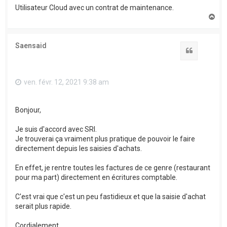
Utilisateur Cloud avec un contrat de maintenance.
H
a
u
t
Saensaid
Citation
ven. févr. 12, 2021 9:38 am
Bonjour,
Je suis d'accord avec SRI.
Je trouverai ça vraiment plus pratique de pouvoir le faire
directement depuis les saisies d'achats.
En effet, je rentre toutes les factures de ce genre (restaurant
pour ma part) directement en écritures comptable.
C'est vrai que c'est un peu fastidieux et que la saisie d'achat
serait plus rapide.
Cordialement