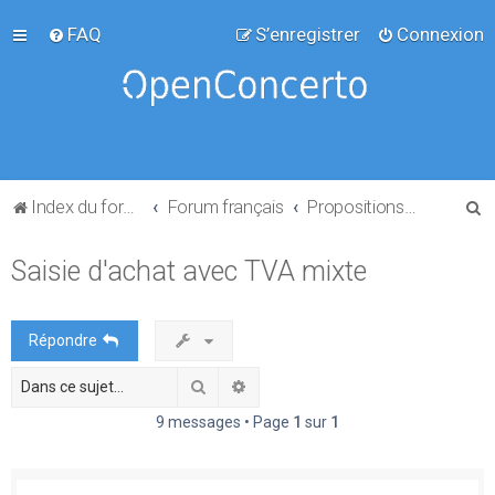
FAQ
S’enregistrer
Connexion
R
Index du forum
Forum français
Propositions de projets
e
Saisie d'achat avec TVA mixte
c
h
e
Répondre
r
Rechercher
Recherche avancée
c
h
9 messages • Page
1
sur
1
e
r