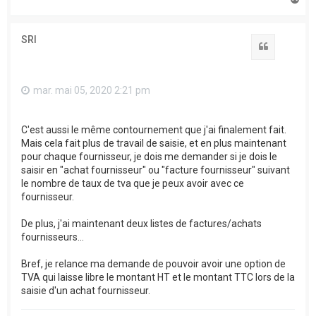
a
u
t
SRI
Citation
mar. mai 05, 2020 2:21 pm
C'est aussi le même contournement que j'ai finalement fait.
Mais cela fait plus de travail de saisie, et en plus maintenant
pour chaque fournisseur, je dois me demander si je dois le
saisir en "achat fournisseur" ou "facture fournisseur" suivant
le nombre de taux de tva que je peux avoir avec ce
fournisseur.
De plus, j'ai maintenant deux listes de factures/achats
fournisseurs...
Bref, je relance ma demande de pouvoir avoir une option de
TVA qui laisse libre le montant HT et le montant TTC lors de la
saisie d'un achat fournisseur.