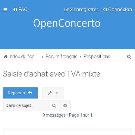
FAQ
S’enregistrer
Connexion
R
Index du forum
Forum français
Propositions de projets
e
Saisie d'achat avec TVA mixte
c
h
e
Répondre
r
Rechercher
Recherche avancée
c
h
9 messages • Page
1
sur
1
e
r