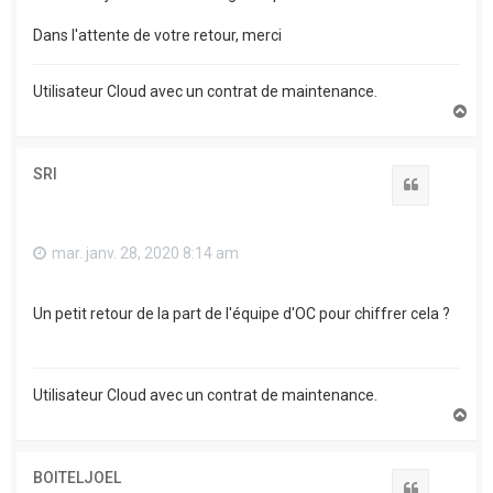
Dans l'attente de votre retour, merci
Utilisateur Cloud avec un contrat de maintenance.
H
a
u
t
SRI
Citation
mar. janv. 28, 2020 8:14 am
Un petit retour de la part de l'équipe d'OC pour chiffrer cela ?
Utilisateur Cloud avec un contrat de maintenance.
H
a
u
t
BOITELJOEL
Citation