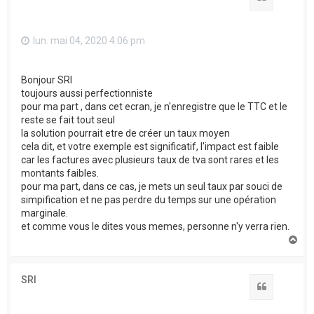
lun. mai 04, 2020 4:06 pm
Bonjour SRI
toujours aussi perfectionniste
pour ma part , dans cet ecran, je n'enregistre que le TTC et le
reste se fait tout seul
la solution pourrait etre de créer un taux moyen
cela dit, et votre exemple est significatif, l'impact est faible
car les factures avec plusieurs taux de tva sont rares et les
montants faibles.
pour ma part, dans ce cas, je mets un seul taux par souci de
simpification et ne pas perdre du temps sur une opération
marginale.
et comme vous le dites vous memes, personne n'y verra rien.
H
a
u
t
SRI
Citation