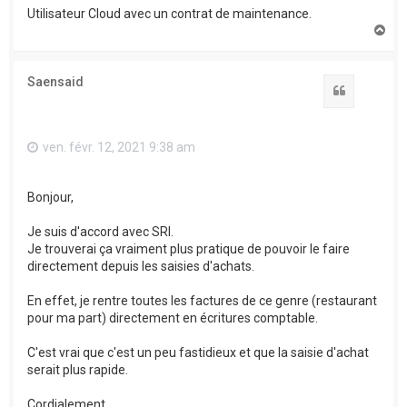
Utilisateur Cloud avec un contrat de maintenance.
H
a
u
t
Saensaid
Citation
ven. févr. 12, 2021 9:38 am
Bonjour,
Je suis d'accord avec SRI.
Je trouverai ça vraiment plus pratique de pouvoir le faire
directement depuis les saisies d'achats.
En effet, je rentre toutes les factures de ce genre (restaurant
pour ma part) directement en écritures comptable.
C'est vrai que c'est un peu fastidieux et que la saisie d'achat
serait plus rapide.
Cordialement