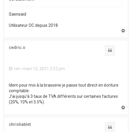
Saensaid
Utilisateur OC depuis 2018
H
a
u
t
cedric.o
Citation
ven. mars 12, 2021 2:52 pm
Idem pour moi à la brasserie je passe tout direct en écriture
comptable.
J'ai jusqu’à 3 taux de TVA différents sur certaines factures
(20%, 10% et 5.5%).
H
a
u
t
chrishablet
Citation