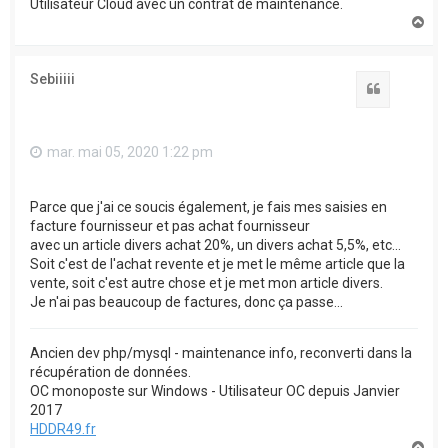
Utilisateur Cloud avec un contrat de maintenance.
H
a
u
t
Sebiiiii
Citation
mar. mai 05, 2020 1:22 pm
Parce que j'ai ce soucis également, je fais mes saisies en
facture fournisseur et pas achat fournisseur
avec un article divers achat 20%, un divers achat 5,5%, etc...
Soit c'est de l'achat revente et je met le même article que la
vente, soit c'est autre chose et je met mon article divers.
Je n'ai pas beaucoup de factures, donc ça passe...
Ancien dev php/mysql - maintenance info, reconverti dans la
récupération de données.
OC monoposte sur Windows - Utilisateur OC depuis Janvier
2017
HDDR49.fr
H