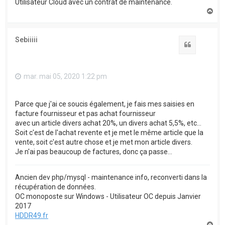
Utilisateur Cloud avec un contrat de maintenance.
H
a
u
t
Sebiiiii
Citation
mar. mai 05, 2020 1:22 pm
Parce que j'ai ce soucis également, je fais mes saisies en
facture fournisseur et pas achat fournisseur
avec un article divers achat 20%, un divers achat 5,5%, etc...
Soit c'est de l'achat revente et je met le même article que la
vente, soit c'est autre chose et je met mon article divers.
Je n'ai pas beaucoup de factures, donc ça passe...
Ancien dev php/mysql - maintenance info, reconverti dans la
récupération de données.
OC monoposte sur Windows - Utilisateur OC depuis Janvier
2017
HDDR49.fr
H