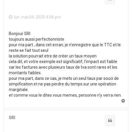
lun. mai 04, 2020 4:06 pm
Bonjour SRI
toujours aussi perfectionniste
pour ma part , dans cet ecran, je n'enregistre que le TTC et le
reste se fait tout seul
la solution pourrait etre de créer un taux moyen
cela dit, et votre exemple est significatif, l'impact est faible
car les factures avec plusieurs taux de tva sont rares et les
montants faibles.
pour ma part, dans ce cas, je mets un seul taux par souci de
simpification et ne pas perdre du temps sur une opération
marginale.
et comme vous le dites vous memes, personne n'y verra rien.
H
a
u
t
SRI
Citation