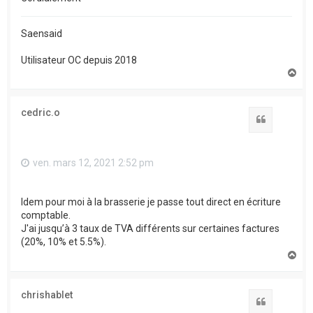
Saensaid
Utilisateur OC depuis 2018
H
a
u
t
cedric.o
Citation
ven. mars 12, 2021 2:52 pm
Idem pour moi à la brasserie je passe tout direct en écriture
comptable.
J'ai jusqu’à 3 taux de TVA différents sur certaines factures
(20%, 10% et 5.5%).
H
a
u
t
chrishablet
Citation