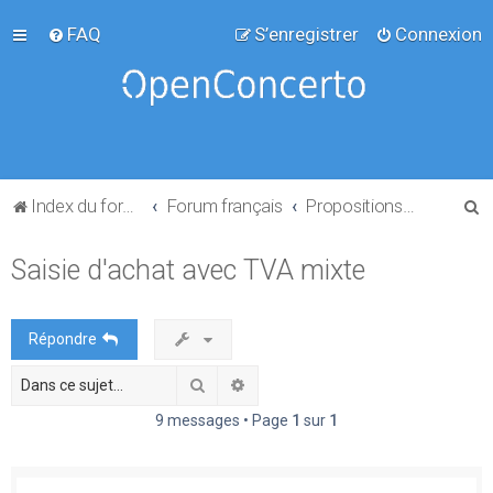
FAQ
S’enregistrer
Connexion
R
Index du forum
Forum français
Propositions de projets
e
Saisie d'achat avec TVA mixte
c
h
e
Répondre
r
Rechercher
Recherche avancée
c
h
9 messages • Page
1
sur
1
e
r