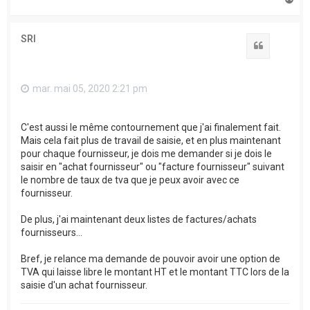
a
u
t
SRI
Citation
mar. mai 05, 2020 2:21 pm
C'est aussi le même contournement que j'ai finalement fait.
Mais cela fait plus de travail de saisie, et en plus maintenant
pour chaque fournisseur, je dois me demander si je dois le
saisir en "achat fournisseur" ou "facture fournisseur" suivant
le nombre de taux de tva que je peux avoir avec ce
fournisseur.
De plus, j'ai maintenant deux listes de factures/achats
fournisseurs...
Bref, je relance ma demande de pouvoir avoir une option de
TVA qui laisse libre le montant HT et le montant TTC lors de la
saisie d'un achat fournisseur.