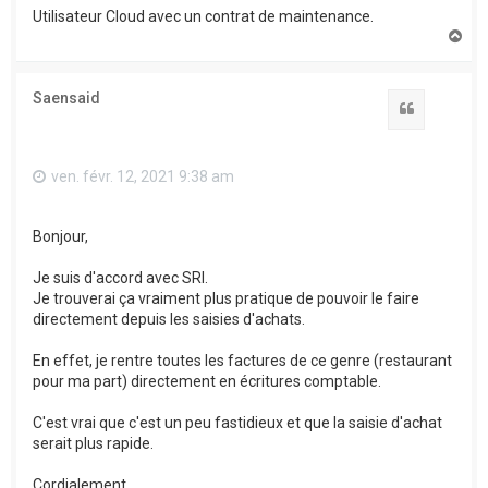
Utilisateur Cloud avec un contrat de maintenance.
H
a
u
t
Saensaid
Citation
ven. févr. 12, 2021 9:38 am
Bonjour,
Je suis d'accord avec SRI.
Je trouverai ça vraiment plus pratique de pouvoir le faire
directement depuis les saisies d'achats.
En effet, je rentre toutes les factures de ce genre (restaurant
pour ma part) directement en écritures comptable.
C'est vrai que c'est un peu fastidieux et que la saisie d'achat
serait plus rapide.
Cordialement