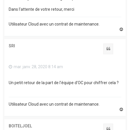
Dans l'attente de votre retour, merci
Utilisateur Cloud avec un contrat de maintenance.
H
a
u
t
SRI
Citation
mar. janv. 28, 2020 8:14 am
Un petit retour de la part de l'équipe d'OC pour chiffrer cela ?
Utilisateur Cloud avec un contrat de maintenance.
H
a
u
t
BOITELJOEL
Citation