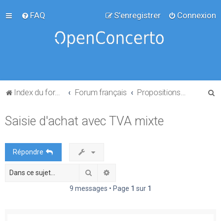
FAQ
S’enregistrer
Connexion
R
Index du forum
Forum français
Propositions de projets
e
Saisie d'achat avec TVA mixte
c
h
e
Répondre
r
Rechercher
Recherche avancée
c
h
9 messages • Page
1
sur
1
e
r