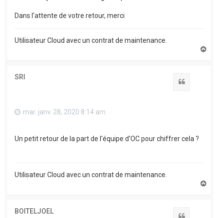
Dans l'attente de votre retour, merci
Utilisateur Cloud avec un contrat de maintenance.
H
a
u
t
SRI
Citation
mar. janv. 28, 2020 8:14 am
Un petit retour de la part de l'équipe d'OC pour chiffrer cela ?
Utilisateur Cloud avec un contrat de maintenance.
H
a
u
t
BOITELJOEL
Citation