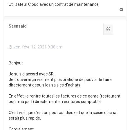
Utilisateur Cloud avec un contrat de maintenance.
H
a
u
t
Saensaid
Citation
ven. févr. 12, 2021 9:38 am
Bonjour,
Je suis d'accord avec SRI.
Je trouverai ça vraiment plus pratique de pouvoir le faire
directement depuis les saisies d'achats.
En effet, je rentre toutes les factures de ce genre (restaurant
pour ma part) directement en écritures comptable.
C'est vrai que c'est un peu fastidieux et que la saisie d'achat
serait plus rapide.
Cordialement