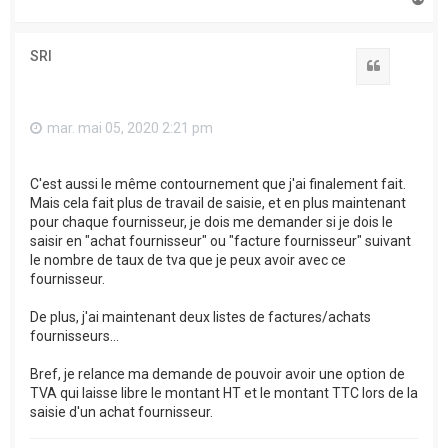
a
u
t
SRI
Citation
mar. mai 05, 2020 2:21 pm
C'est aussi le même contournement que j'ai finalement fait.
Mais cela fait plus de travail de saisie, et en plus maintenant
pour chaque fournisseur, je dois me demander si je dois le
saisir en "achat fournisseur" ou "facture fournisseur" suivant
le nombre de taux de tva que je peux avoir avec ce
fournisseur.
De plus, j'ai maintenant deux listes de factures/achats
fournisseurs...
Bref, je relance ma demande de pouvoir avoir une option de
TVA qui laisse libre le montant HT et le montant TTC lors de la
saisie d'un achat fournisseur.