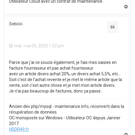
Utilisateur Cloud avec un contrat de maintenance.
H
a
u
t
Sebiiiii
Citation
mar. mai 05, 2020 1:22 pm
Parce que j'ai ce soucis également, je fais mes saisies en
facture fournisseur et pas achat fournisseur
avec un article divers achat 20%, un divers achat 5,5%, etc...
Soit c'est de l'achat revente et je met le même article que la
vente, soit c'est autre chose et je met mon article divers.
Je n'ai pas beaucoup de factures, donc ça passe...
Ancien dev php/mysql - maintenance info, reconverti dans la
récupération de données.
OC monoposte sur Windows - Utilisateur OC depuis Janvier
2017
HDDR49.fr
H