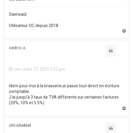
Saensaid
Utilisateur OC depuis 2018
H
a
u
t
cedric.o
Citation
ven. mars 12, 2021 2:52 pm
Idem pour moi à la brasserie je passe tout direct en écriture
comptable.
J'ai jusqu’à 3 taux de TVA différents sur certaines factures
(20%, 10% et 5.5%).
H
a
u
t
chrishablet
Citation