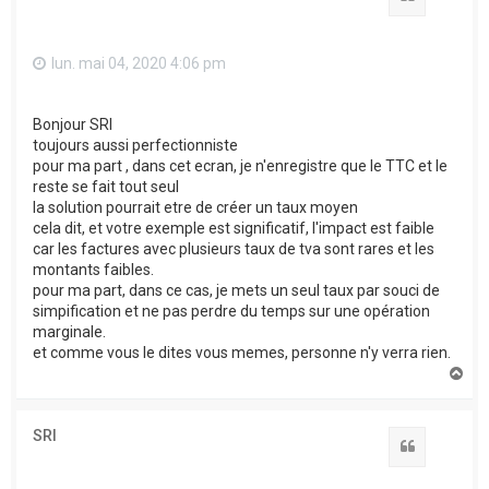
lun. mai 04, 2020 4:06 pm
Bonjour SRI
toujours aussi perfectionniste
pour ma part , dans cet ecran, je n'enregistre que le TTC et le
reste se fait tout seul
la solution pourrait etre de créer un taux moyen
cela dit, et votre exemple est significatif, l'impact est faible
car les factures avec plusieurs taux de tva sont rares et les
montants faibles.
pour ma part, dans ce cas, je mets un seul taux par souci de
simpification et ne pas perdre du temps sur une opération
marginale.
et comme vous le dites vous memes, personne n'y verra rien.
H
a
u
t
SRI
Citation