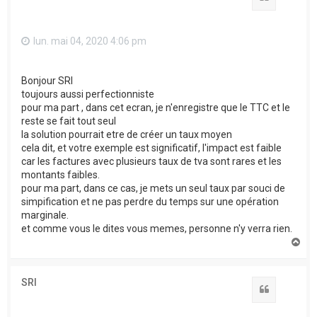
lun. mai 04, 2020 4:06 pm
Bonjour SRI
toujours aussi perfectionniste
pour ma part , dans cet ecran, je n'enregistre que le TTC et le
reste se fait tout seul
la solution pourrait etre de créer un taux moyen
cela dit, et votre exemple est significatif, l'impact est faible
car les factures avec plusieurs taux de tva sont rares et les
montants faibles.
pour ma part, dans ce cas, je mets un seul taux par souci de
simpification et ne pas perdre du temps sur une opération
marginale.
et comme vous le dites vous memes, personne n'y verra rien.
H
a
u
t
SRI
Citation