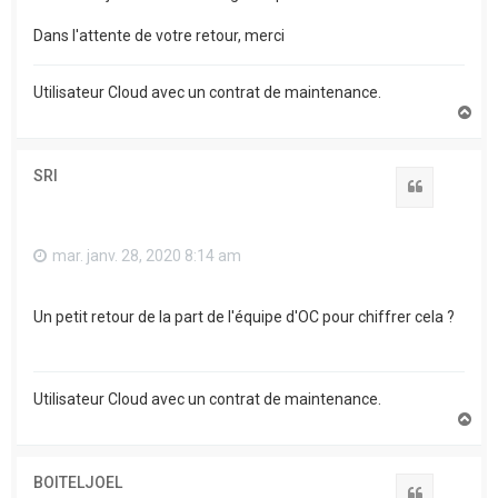
Dans l'attente de votre retour, merci
Utilisateur Cloud avec un contrat de maintenance.
H
a
u
t
SRI
Citation
mar. janv. 28, 2020 8:14 am
Un petit retour de la part de l'équipe d'OC pour chiffrer cela ?
Utilisateur Cloud avec un contrat de maintenance.
H
a
u
t
BOITELJOEL
Citation