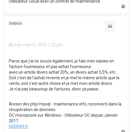
Utilisateur Cloud avec un contrat de maintenance.
H
a
u
t
Sebiiiii
Citation
mar. mai 05, 2020 1:22 pm
Parce que j'ai ce soucis également, je fais mes saisies en
facture fournisseur et pas achat fournisseur
avec un article divers achat 20%, un divers achat 5,5%, etc...
Soit c'est de l'achat revente et je met le même article que la
vente, soit c'est autre chose et je met mon article divers.
Je n'ai pas beaucoup de factures, donc ça passe...
Ancien dev php/mysql - maintenance info, reconverti dans la
récupération de données.
OC monoposte sur Windows - Utilisateur OC depuis Janvier
2017
HDDR49.fr
H