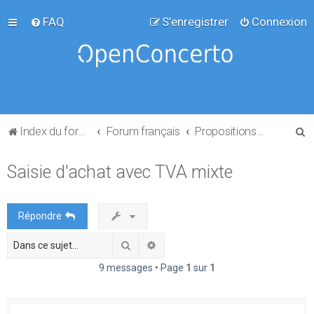
FAQ
S’enregistrer
Connexion
R
Index du forum
Forum français
Propositions de projets
e
Saisie d'achat avec TVA mixte
c
h
e
Répondre
r
Rechercher
Recherche avancée
c
h
9 messages • Page
1
sur
1
e
r