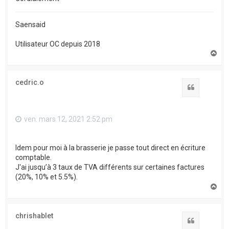
Saensaid
Utilisateur OC depuis 2018
H
a
u
t
cedric.o
Citation
ven. mars 12, 2021 2:52 pm
Idem pour moi à la brasserie je passe tout direct en écriture
comptable.
J'ai jusqu’à 3 taux de TVA différents sur certaines factures
(20%, 10% et 5.5%).
H
a
u
t
chrishablet
Citation