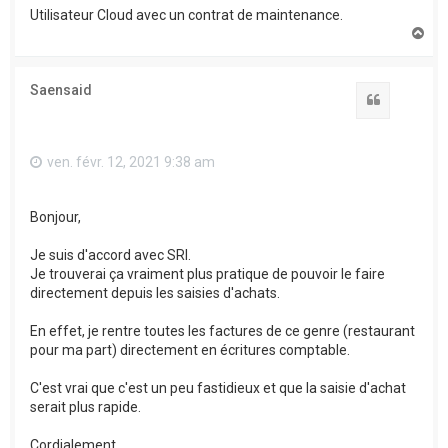
Utilisateur Cloud avec un contrat de maintenance.
H
a
u
t
Saensaid
Citation
ven. févr. 12, 2021 9:38 am
Bonjour,
Je suis d'accord avec SRI.
Je trouverai ça vraiment plus pratique de pouvoir le faire
directement depuis les saisies d'achats.
En effet, je rentre toutes les factures de ce genre (restaurant
pour ma part) directement en écritures comptable.
C'est vrai que c'est un peu fastidieux et que la saisie d'achat
serait plus rapide.
Cordialement