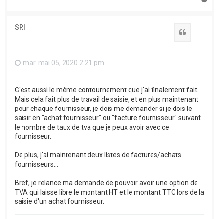
a
u
t
SRI
Citation
mar. mai 05, 2020 2:21 pm
C'est aussi le même contournement que j'ai finalement fait.
Mais cela fait plus de travail de saisie, et en plus maintenant
pour chaque fournisseur, je dois me demander si je dois le
saisir en "achat fournisseur" ou "facture fournisseur" suivant
le nombre de taux de tva que je peux avoir avec ce
fournisseur.
De plus, j'ai maintenant deux listes de factures/achats
fournisseurs...
Bref, je relance ma demande de pouvoir avoir une option de
TVA qui laisse libre le montant HT et le montant TTC lors de la
saisie d'un achat fournisseur.