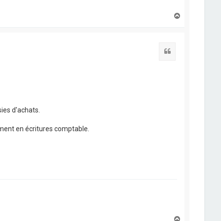
H
a
u
t
Citation
sies d'achats.
ement en écritures comptable.
H