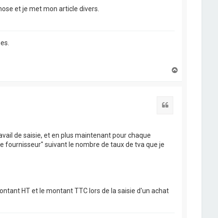
hose et je met mon article divers.
es.
H
a
u
t
Citation
avail de saisie, et en plus maintenant pour chaque
ure fournisseur" suivant le nombre de taux de tva que je
ontant HT et le montant TTC lors de la saisie d'un achat