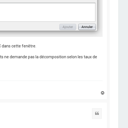
 dans cette fenêtre.
ôts ne demande pas la décomposition selon les taux de
H
a
u
t
Citation