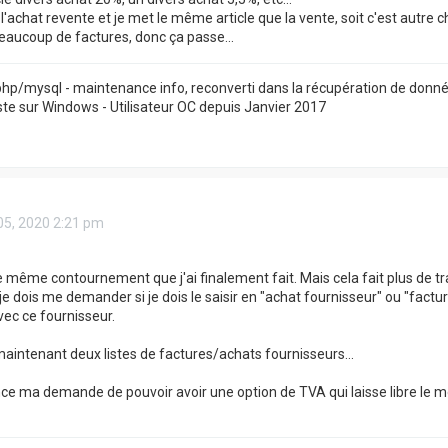
 l'achat revente et je met le même article que la vente, soit c'est autre c
beaucoup de factures, donc ça passe...
hp/mysql - maintenance info, reconverti dans la récupération de donné
e sur Windows - Utilisateur OC depuis Janvier 2017
05, 2020 2:21 pm
le même contournement que j'ai finalement fait. Mais cela fait plus de tr
 je dois me demander si je dois le saisir en "achat fournisseur" ou "fact
vec ce fournisseur.
 maintenant deux listes de factures/achats fournisseurs...
ance ma demande de pouvoir avoir une option de TVA qui laisse libre le m