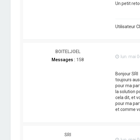
Un petit reto
Utilisateur 
BOITELJOEL
lun. mai 0
Messages :
158
Bonjour SRI
toujours aus
pour ma part 
la solution 
cela dit, et 
pour ma part
et comme vou
SRI
lun. mai 0