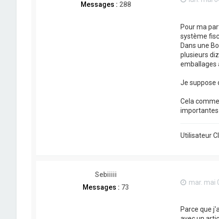
Messages :
288
Pour ma part
système fisca
Dans une Bou
plusieurs di
emballages à
Je suppose q
Cela commenc
importantes 
Utilisateur 
Sebiiiii
mar. mai 
Messages :
73
Parce que j'
avec un artic