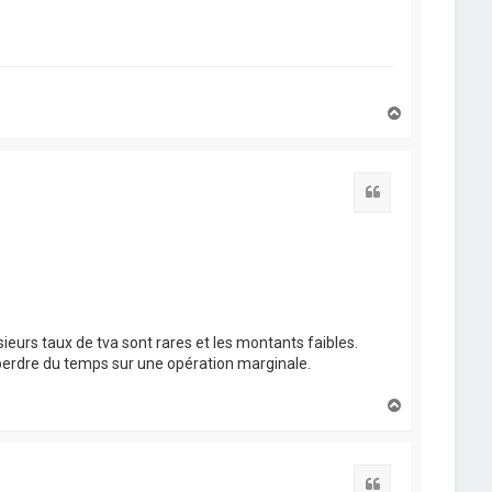
H
a
u
t
Citation
usieurs taux de tva sont rares et les montants faibles.
s perdre du temps sur une opération marginale.
H
a
u
t
Citation