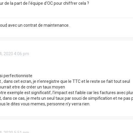
ur de la part de l'équipe d'OC pour chiffrer cela ?
Cloud avec un contrat de maintenance.
4, 2020 4:06 pm
si perfectionniste
, dans cet ecran, je n'enregistre que le TTC et le reste se fait tout seul
pourrait etre de créer un taux moyen
votre exemple est significatif, l'impact est faible car les factures avec pl
, dans ce cas, je mets un seul taux par souci de simpification et ne pa
s le dites vous memes, personne n'y verra rien.
4, 2020 5:51 pm