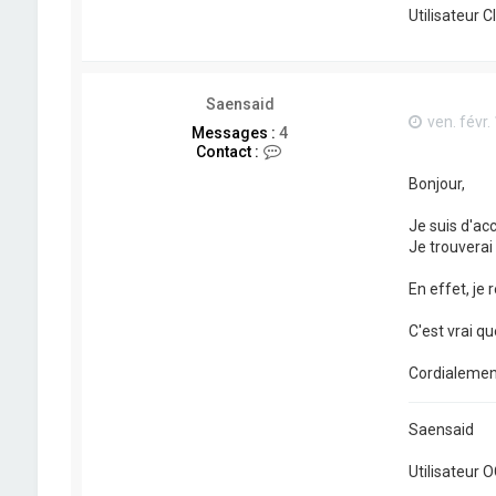
Utilisateur 
Saensaid
ven. févr.
Messages :
4
C
Contact :
o
Bonjour,
n
t
a
Je suis d'ac
c
Je trouverai
t
e
En effet, je
r
S
a
C'est vrai qu
e
n
Cordialemen
s
a
i
Saensaid
d
Utilisateur 