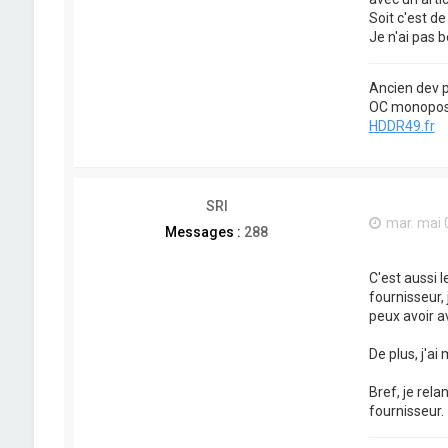
Soit c'est de
Je n'ai pas 
Ancien dev p
OC monopost
HDDR49.fr
SRI
mar. mai 
Messages :
288
C'est aussi 
fournisseur,
peux avoir a
De plus, j'ai
Bref, je rel
fournisseur.