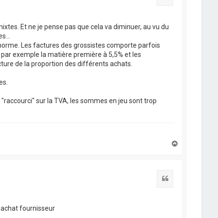
ixtes. Et ne je pense pas que cela va diminuer, au vu du
s...
 norme. Les factures des grossistes comporte parfois
 : par exemple la matière première à 5,5% et les
ure de la proportion des différents achats.
es.
 "raccourci" sur la TVA, les sommes en jeu sont trop
H
a
u
t
Citation
s achat fournisseur