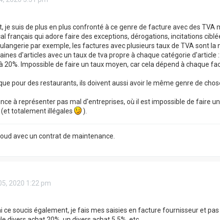
, je suis de plus en plus confronté à ce genre de facture avec des TVA m
l français qui adore faire des exceptions, dérogations, incitations ciblée
langerie par exemple, les factures avec plusieurs taux de TVA sont la
zaines d'articles avec un taux de tva propre à chaque catégorie d'article
 20%. Impossible de faire un taux moyen, car cela dépend à chaque fact
ue pour des restaurants, ils doivent aussi avoir le même genre de chos
e à représenter pas mal d'entreprises, où il est impossible de faire un
(et totalement illégales
).
Cloud avec un contrat de maintenance.
05, 2020 1:22 pm
ai ce soucis également, je fais mes saisies en facture fournisseur et pa
le divers achat 20%, un divers achat 5,5%, etc...