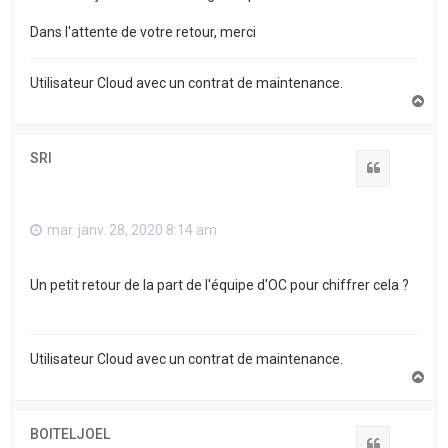
Dans l'attente de votre retour, merci
Utilisateur Cloud avec un contrat de maintenance.
H
a
u
t
SRI
Citation
mar. janv. 28, 2020 8:14 am
Un petit retour de la part de l'équipe d'OC pour chiffrer cela ?
Utilisateur Cloud avec un contrat de maintenance.
H
a
u
t
BOITELJOEL
Citation