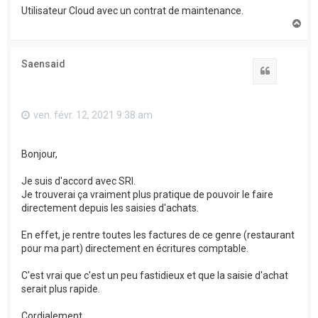
Utilisateur Cloud avec un contrat de maintenance.
H
a
u
t
Saensaid
Citation
ven. févr. 12, 2021 9:38 am
Bonjour,
Je suis d'accord avec SRI.
Je trouverai ça vraiment plus pratique de pouvoir le faire
directement depuis les saisies d'achats.
En effet, je rentre toutes les factures de ce genre (restaurant
pour ma part) directement en écritures comptable.
C'est vrai que c'est un peu fastidieux et que la saisie d'achat
serait plus rapide.
Cordialement