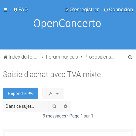
FAQ
S’enregistrer
Connexion
R
Index du forum
Forum français
Propositions de projets
e
Saisie d'achat avec TVA mixte
c
h
e
Répondre
r
Rechercher
Recherche avancée
c
h
9 messages • Page
1
sur
1
e
r