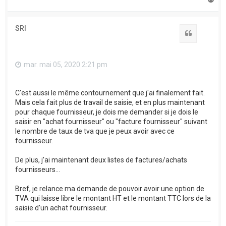
a
u
t
SRI
Citation
mar. mai 05, 2020 2:21 pm
C'est aussi le même contournement que j'ai finalement fait.
Mais cela fait plus de travail de saisie, et en plus maintenant
pour chaque fournisseur, je dois me demander si je dois le
saisir en "achat fournisseur" ou "facture fournisseur" suivant
le nombre de taux de tva que je peux avoir avec ce
fournisseur.
De plus, j'ai maintenant deux listes de factures/achats
fournisseurs...
Bref, je relance ma demande de pouvoir avoir une option de
TVA qui laisse libre le montant HT et le montant TTC lors de la
saisie d'un achat fournisseur.