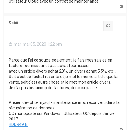
Utilisateur Cloud avec un contrat de maintenance.
H
a
u
t
Sebiiiii
Citation
mar. mai 05, 2020 1:22 pm
Parce que j'ai ce soucis également, je fais mes saisies en
facture fournisseur et pas achat fournisseur
avec un article divers achat 20%, un divers achat 5,5%, etc...
Soit c'est de l'achat revente et je met le même article que la
vente, soit c'est autre chose et je met mon article divers.
Je n'ai pas beaucoup de factures, donc ça passe...
Ancien dev php/mysql - maintenance info, reconverti dans la
récupération de données.
OC monoposte sur Windows - Utilisateur OC depuis Janvier
2017
HDDR49.fr
H