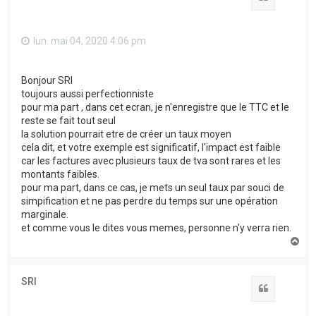
lun. mai 04, 2020 4:06 pm
Bonjour SRI
toujours aussi perfectionniste
pour ma part , dans cet ecran, je n'enregistre que le TTC et le
reste se fait tout seul
la solution pourrait etre de créer un taux moyen
cela dit, et votre exemple est significatif, l'impact est faible
car les factures avec plusieurs taux de tva sont rares et les
montants faibles.
pour ma part, dans ce cas, je mets un seul taux par souci de
simpification et ne pas perdre du temps sur une opération
marginale.
et comme vous le dites vous memes, personne n'y verra rien.
H
a
u
t
SRI
Citation