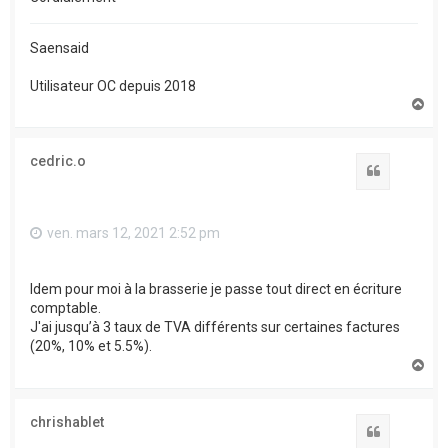
Saensaid
Utilisateur OC depuis 2018
H
a
u
t
cedric.o
Citation
ven. mars 12, 2021 2:52 pm
Idem pour moi à la brasserie je passe tout direct en écriture
comptable.
J'ai jusqu’à 3 taux de TVA différents sur certaines factures
(20%, 10% et 5.5%).
H
a
u
t
chrishablet
Citation