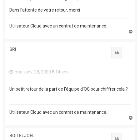
Dans l'attente de votre retour, merci
Utilisateur Cloud avec un contrat de maintenance.
H
a
u
t
SRI
Citation
mar. janv. 28, 2020 8:14 am
Un petit retour de la part de l'équipe d'OC pour chiffrer cela ?
Utilisateur Cloud avec un contrat de maintenance.
H
a
u
t
BOITELJOEL
Citation