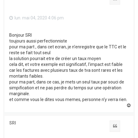
lun. mai 04, 2020 4:06 pm
Bonjour SRI
toujours aussi perfectionniste
pour ma part , dans cet ecran, je n'enregistre que le TTC et le
reste se fait tout seul
la solution pourrait etre de créer un taux moyen
cela dit, et votre exemple est significatif, l'impact est faible
car les factures avec plusieurs taux de tva sont rares et les
montants faibles.
pour ma part, dans ce cas, je mets un seul taux par souci de
simpification et ne pas perdre du temps sur une opération
marginale.
et comme vous le dites vous memes, personne n'y verra rien.
H
a
u
t
SRI
Citation