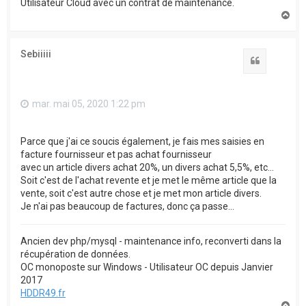
Utilisateur Cloud avec un contrat de maintenance.
H
a
u
t
Sebiiiii
Citation
mar. mai 05, 2020 1:22 pm
Parce que j'ai ce soucis également, je fais mes saisies en
facture fournisseur et pas achat fournisseur
avec un article divers achat 20%, un divers achat 5,5%, etc...
Soit c'est de l'achat revente et je met le même article que la
vente, soit c'est autre chose et je met mon article divers.
Je n'ai pas beaucoup de factures, donc ça passe...
Ancien dev php/mysql - maintenance info, reconverti dans la
récupération de données.
OC monoposte sur Windows - Utilisateur OC depuis Janvier
2017
HDDR49.fr
H