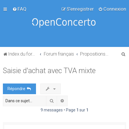
FAQ
S’enregistrer
Connexion
R
Index du forum
Forum français
Propositions de projets
e
Saisie d'achat avec TVA mixte
c
h
e
Répondre
r
Rechercher
Recherche avancée
c
h
9 messages • Page
1
sur
1
e
r