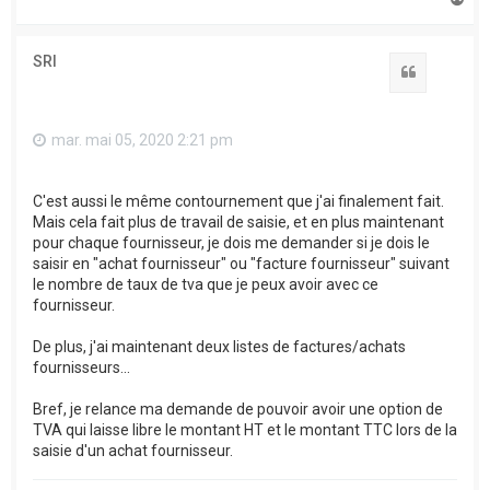
a
u
t
SRI
Citation
mar. mai 05, 2020 2:21 pm
C'est aussi le même contournement que j'ai finalement fait.
Mais cela fait plus de travail de saisie, et en plus maintenant
pour chaque fournisseur, je dois me demander si je dois le
saisir en "achat fournisseur" ou "facture fournisseur" suivant
le nombre de taux de tva que je peux avoir avec ce
fournisseur.
De plus, j'ai maintenant deux listes de factures/achats
fournisseurs...
Bref, je relance ma demande de pouvoir avoir une option de
TVA qui laisse libre le montant HT et le montant TTC lors de la
saisie d'un achat fournisseur.