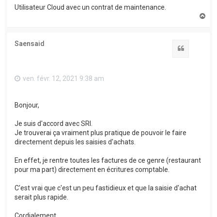
Utilisateur Cloud avec un contrat de maintenance.
H
a
u
t
Saensaid
Citation
ven. févr. 12, 2021 9:38 am
Bonjour,
Je suis d'accord avec SRI.
Je trouverai ça vraiment plus pratique de pouvoir le faire
directement depuis les saisies d'achats.
En effet, je rentre toutes les factures de ce genre (restaurant
pour ma part) directement en écritures comptable.
C'est vrai que c'est un peu fastidieux et que la saisie d'achat
serait plus rapide.
Cordialement