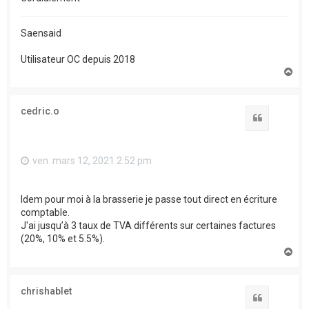
Saensaid
Utilisateur OC depuis 2018
H
a
u
t
cedric.o
Citation
ven. mars 12, 2021 2:52 pm
Idem pour moi à la brasserie je passe tout direct en écriture
comptable.
J'ai jusqu’à 3 taux de TVA différents sur certaines factures
(20%, 10% et 5.5%).
H
a
u
t
chrishablet
Citation