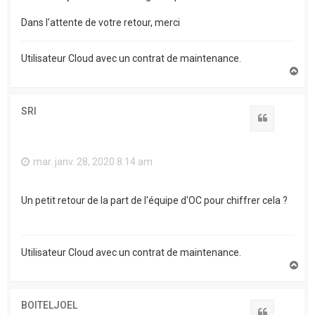
Dans l'attente de votre retour, merci
Utilisateur Cloud avec un contrat de maintenance.
H
a
u
t
SRI
Citation
mar. janv. 28, 2020 8:14 am
Un petit retour de la part de l'équipe d'OC pour chiffrer cela ?
Utilisateur Cloud avec un contrat de maintenance.
H
a
u
t
BOITELJOEL
Citation