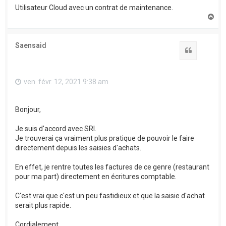
Utilisateur Cloud avec un contrat de maintenance.
H
a
u
t
Saensaid
Citation
ven. févr. 12, 2021 9:38 am
Bonjour,
Je suis d'accord avec SRI.
Je trouverai ça vraiment plus pratique de pouvoir le faire
directement depuis les saisies d'achats.
En effet, je rentre toutes les factures de ce genre (restaurant
pour ma part) directement en écritures comptable.
C'est vrai que c'est un peu fastidieux et que la saisie d'achat
serait plus rapide.
Cordialement