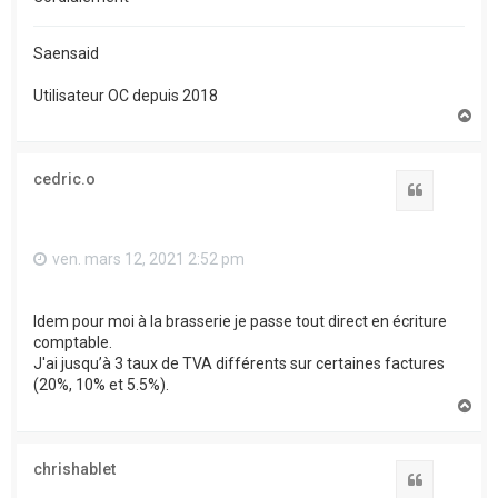
Saensaid
Utilisateur OC depuis 2018
H
a
u
t
cedric.o
Citation
ven. mars 12, 2021 2:52 pm
Idem pour moi à la brasserie je passe tout direct en écriture
comptable.
J'ai jusqu’à 3 taux de TVA différents sur certaines factures
(20%, 10% et 5.5%).
H
a
u
t
chrishablet
Citation