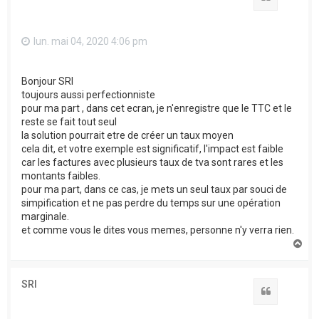
lun. mai 04, 2020 4:06 pm
Bonjour SRI
toujours aussi perfectionniste
pour ma part , dans cet ecran, je n'enregistre que le TTC et le
reste se fait tout seul
la solution pourrait etre de créer un taux moyen
cela dit, et votre exemple est significatif, l'impact est faible
car les factures avec plusieurs taux de tva sont rares et les
montants faibles.
pour ma part, dans ce cas, je mets un seul taux par souci de
simpification et ne pas perdre du temps sur une opération
marginale.
et comme vous le dites vous memes, personne n'y verra rien.
H
a
u
t
SRI
Citation