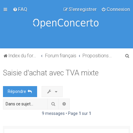
FAQ
S’enregistrer
Connexion
R
Index du forum
Forum français
Propositions de projets
e
Saisie d'achat avec TVA mixte
c
h
e
Répondre
r
Rechercher
Recherche avancée
c
h
9 messages • Page
1
sur
1
e
r