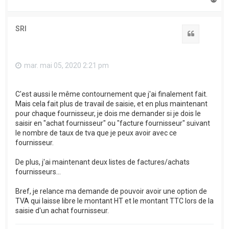
a
u
t
SRI
Citation
mar. mai 05, 2020 2:21 pm
C'est aussi le même contournement que j'ai finalement fait.
Mais cela fait plus de travail de saisie, et en plus maintenant
pour chaque fournisseur, je dois me demander si je dois le
saisir en "achat fournisseur" ou "facture fournisseur" suivant
le nombre de taux de tva que je peux avoir avec ce
fournisseur.
De plus, j'ai maintenant deux listes de factures/achats
fournisseurs...
Bref, je relance ma demande de pouvoir avoir une option de
TVA qui laisse libre le montant HT et le montant TTC lors de la
saisie d'un achat fournisseur.