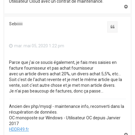
Utilisateur Cloud avec un contrat de maintenance.
H
a
u
t
Sebiiiii
Citation
mar. mai 05, 2020 1:22 pm
Parce que j'ai ce soucis également, je fais mes saisies en
facture fournisseur et pas achat fournisseur
avec un article divers achat 20%, un divers achat 5,5%, etc...
Soit c'est de l'achat revente et je met le même article que la
vente, soit c'est autre chose et je met mon article divers.
Je n'ai pas beaucoup de factures, donc ça passe...
Ancien dev php/mysql - maintenance info, reconverti dans la
récupération de données.
OC monoposte sur Windows - Utilisateur OC depuis Janvier
2017
HDDR49.fr
H