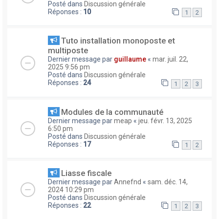
Posté dans
Discussion générale
Réponses :
10
1
2
Tuto installation monoposte et
multiposte
Dernier message par
guillaume
«
mar. juil. 22,
2025 9:56 pm
Posté dans
Discussion générale
Réponses :
24
1
2
3
Modules de la communauté
Dernier message par
meap
«
jeu. févr. 13, 2025
6:50 pm
Posté dans
Discussion générale
Réponses :
17
1
2
Liasse fiscale
Dernier message par
Annefnd
«
sam. déc. 14,
2024 10:29 pm
Posté dans
Discussion générale
Réponses :
22
1
2
3