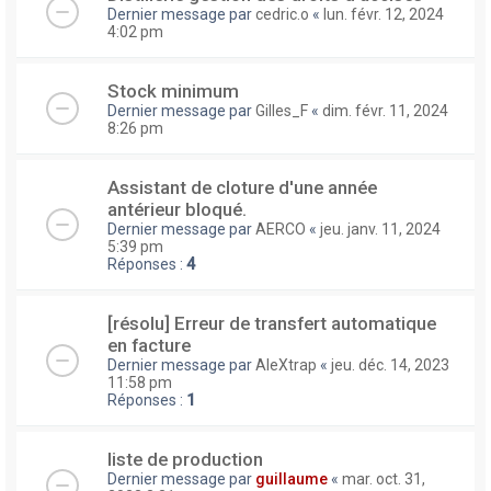
Dernier message par
cedric.o
«
lun. févr. 12, 2024
4:02 pm
Stock minimum
Dernier message par
Gilles_F
«
dim. févr. 11, 2024
8:26 pm
Assistant de cloture d'une année
antérieur bloqué.
Dernier message par
AERCO
«
jeu. janv. 11, 2024
5:39 pm
Réponses :
4
[résolu] Erreur de transfert automatique
en facture
Dernier message par
AleXtrap
«
jeu. déc. 14, 2023
11:58 pm
Réponses :
1
liste de production
Dernier message par
guillaume
«
mar. oct. 31,