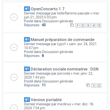
OpenConcerto 1.7
Dernier message par
belleflamme pascale
«
mer.
juin 21, 2023 5:03 pm
Posté dans
Discussion générale
Réponses :
45
1
2
3
4
5
Manuel préparation de commande
Dernier message par
Lypof
«
sam. avr. 24, 2021
10:47 pm
Posté dans
Discussion générale
Réponses :
8
Déclaration sociale nominative : DSN
Dernier message par
percoda
«
mer. janv. 22,
2020 1:43 pm
Posté dans
Discussion générale
Réponses :
11
1
2
Version portable
Dernier message par
meclinux
«
mer. déc. 18,
2024 7:54 pm