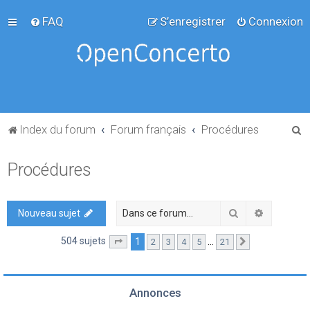
FAQ
S’enregistrer
Connexion
R
Index du forum
Forum français
Procédures
e
Procédures
c
h
e
Rechercher
Recherch
Nouveau sujet
r
504 sujets
1
…
2
3
4
5
21
Page
1
sur
21
Suivante
c
h
e
Annonces
r