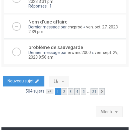
2023 3:31 pm
Réponses :
1
Nom d'une affaire
Dernier message par
cncprod
«
ven. oct. 27, 2023
2:39 pm
problème de sauvegarde
Dernier message par
erwand2000
«
ven. sept. 29,
2023 8:56 am
Nouveau sujet
504 sujets
1
…
2
3
4
5
21
Page
1
sur
21
Suivante
Aller à