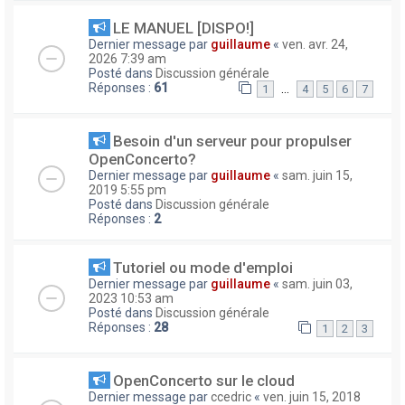
LE MANUEL [DISPO!]
Dernier message par
guillaume
«
ven. avr. 24,
2026 7:39 am
Posté dans
Discussion générale
Réponses :
61
…
1
4
5
6
7
Besoin d'un serveur pour propulser
OpenConcerto?
Dernier message par
guillaume
«
sam. juin 15,
2019 5:55 pm
Posté dans
Discussion générale
Réponses :
2
Tutoriel ou mode d'emploi
Dernier message par
guillaume
«
sam. juin 03,
2023 10:53 am
Posté dans
Discussion générale
Réponses :
28
1
2
3
OpenConcerto sur le cloud
Dernier message par
ccedric
«
ven. juin 15, 2018