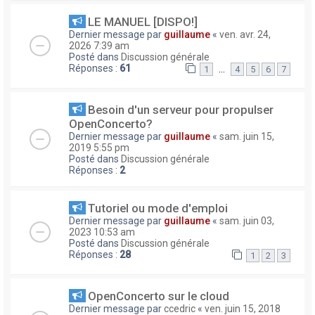
LE MANUEL [DISPO!]
Dernier message par
guillaume
«
ven. avr. 24,
2026 7:39 am
Posté dans
Discussion générale
Réponses :
61
…
1
4
5
6
7
Besoin d'un serveur pour propulser
OpenConcerto?
Dernier message par
guillaume
«
sam. juin 15,
2019 5:55 pm
Posté dans
Discussion générale
Réponses :
2
Tutoriel ou mode d'emploi
Dernier message par
guillaume
«
sam. juin 03,
2023 10:53 am
Posté dans
Discussion générale
Réponses :
28
1
2
3
OpenConcerto sur le cloud
Dernier message par
ccedric
«
ven. juin 15, 2018