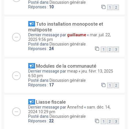
Posté dans
Discussion générale
Réponses :
10
1
2
Tuto installation monoposte et
multiposte
Dernier message par
guillaume
«
mar. juil. 22,
2025 9:56 pm
Posté dans
Discussion générale
Réponses :
24
1
2
3
Modules de la communauté
Dernier message par
meap
«
jeu. févr. 13, 2025
6:50 pm
Posté dans
Discussion générale
Réponses :
17
1
2
Liasse fiscale
Dernier message par
Annefnd
«
sam. déc. 14,
2024 10:29 pm
Posté dans
Discussion générale
Réponses :
22
1
2
3