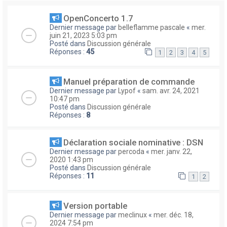
OpenConcerto 1.7
Dernier message par
belleflamme pascale
«
mer.
juin 21, 2023 5:03 pm
Posté dans
Discussion générale
Réponses :
45
1
2
3
4
5
Manuel préparation de commande
Dernier message par
Lypof
«
sam. avr. 24, 2021
10:47 pm
Posté dans
Discussion générale
Réponses :
8
Déclaration sociale nominative : DSN
Dernier message par
percoda
«
mer. janv. 22,
2020 1:43 pm
Posté dans
Discussion générale
Réponses :
11
1
2
Version portable
Dernier message par
meclinux
«
mer. déc. 18,
2024 7:54 pm