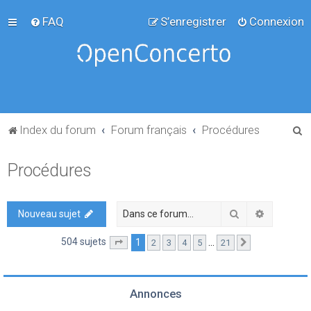
FAQ
S’enregistrer
Connexion
R
Index du forum
Forum français
Procédures
e
Procédures
c
h
e
Rechercher
Recherch
Nouveau sujet
r
504 sujets
1
…
2
3
4
5
21
Page
1
sur
21
Suivante
c
h
e
Annonces
r