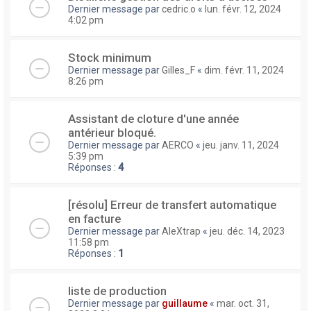
Dernier message par
cedric.o
«
lun. févr. 12, 2024
4:02 pm
Stock minimum
Dernier message par
Gilles_F
«
dim. févr. 11, 2024
8:26 pm
Assistant de cloture d'une année
antérieur bloqué.
Dernier message par
AERCO
«
jeu. janv. 11, 2024
5:39 pm
Réponses :
4
[résolu] Erreur de transfert automatique
en facture
Dernier message par
AleXtrap
«
jeu. déc. 14, 2023
11:58 pm
Réponses :
1
liste de production
Dernier message par
guillaume
«
mar. oct. 31,