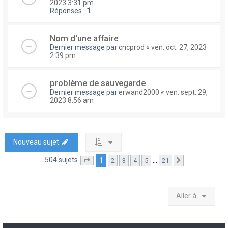
2023 3:31 pm
Réponses :
1
Nom d'une affaire
Dernier message par
cncprod
«
ven. oct. 27, 2023
2:39 pm
problème de sauvegarde
Dernier message par
erwand2000
«
ven. sept. 29,
2023 8:56 am
Nouveau sujet
504 sujets
1
…
2
3
4
5
21
Page
1
sur
21
Suivante
Aller à