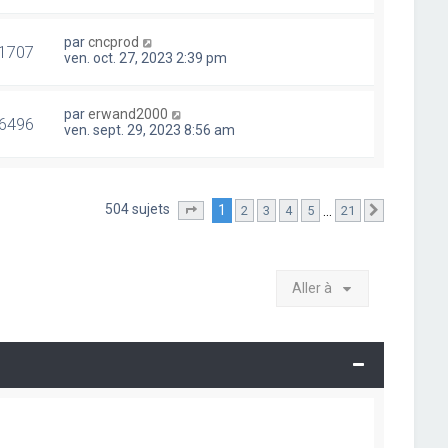
par
cncprod
1707
ven. oct. 27, 2023 2:39 pm
par
erwand2000
6496
ven. sept. 29, 2023 8:56 am
504 sujets
1
…
2
3
4
5
21
Page
1
sur
21
Suivante
Aller à