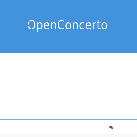
cher
echerche avancée