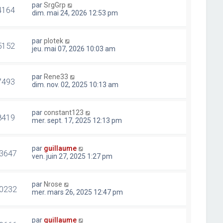
par
SrgGrp
4164
dim. mai 24, 2026 12:53 pm
par
plotek
5152
jeu. mai 07, 2026 10:03 am
par
Rene33
7493
dim. nov. 02, 2025 10:13 am
par
constant123
8419
mer. sept. 17, 2025 12:13 pm
par
guillaume
3647
ven. juin 27, 2025 1:27 pm
par
Nrose
0232
mer. mars 26, 2025 12:47 pm
par
guillaume