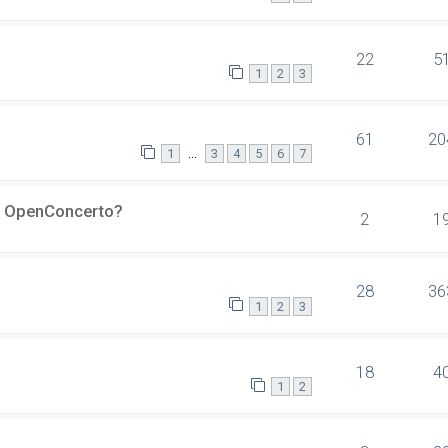
22
5
1
2
3
61
20
…
1
3
4
5
6
7
er OpenConcerto?
2
1
28
36
1
2
3
18
4
1
2