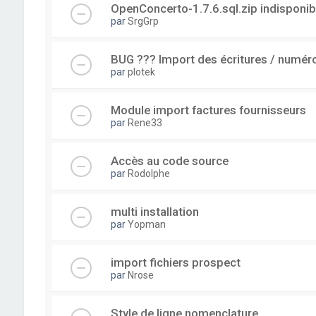
OpenConcerto-1.7.6.sql.zip indisponib
par
SrgGrp
BUG ??? Import des écritures / numérot
par
plotek
Module import factures fournisseurs
par
Rene33
Accès au code source
par
Rodolphe
multi installation
par
Yopman
import fichiers prospect
par
Nrose
Style de ligne nomenclature