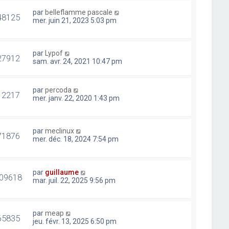
par
belleflamme pascale
48125
mer. juin 21, 2023 5:03 pm
par
Lypof
27912
sam. avr. 24, 2021 10:47 pm
par
percoda
12217
mer. janv. 22, 2020 1:43 pm
par
meclinux
71876
mer. déc. 18, 2024 7:54 pm
par
guillaume
09618
mar. juil. 22, 2025 9:56 pm
par
meap
65835
jeu. févr. 13, 2025 6:50 pm