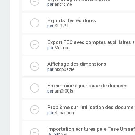
par
androme
Exports des écritures
par
SEB-BIL
Export FEC avec comptes auxilliaire
par
Mélanie
Affichage des dimensions
par
nkdpuzzle
Erreur mise à jour base de données
par
arn0r00ts
Problème sur l'utilisation des documen
par
Sebastien
Importation écritures paie Tese Urssaf
par
SRI