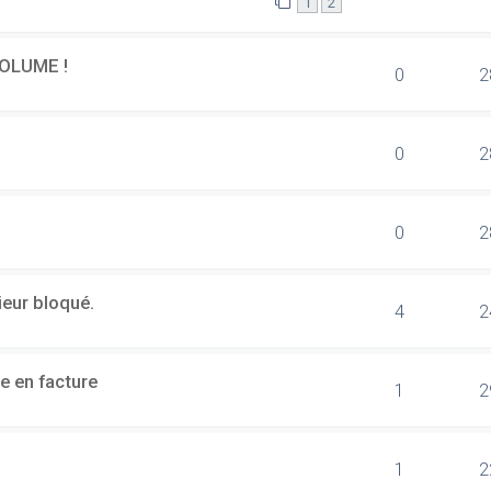
1
2
OLUME !
0
2
0
2
0
2
ieur bloqué.
4
2
e en facture
1
2
1
2