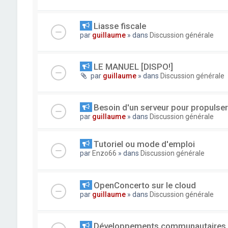
Liasse fiscale
par
guillaume
» dans
Discussion générale
LE MANUEL [DISPO!]
par
guillaume
» dans
Discussion générale
Besoin d'un serveur pour propuls
par
guillaume
» dans
Discussion générale
Tutoriel ou mode d'emploi
par
Enzo66
» dans
Discussion générale
OpenConcerto sur le cloud
par
guillaume
» dans
Discussion générale
Développements communautaires