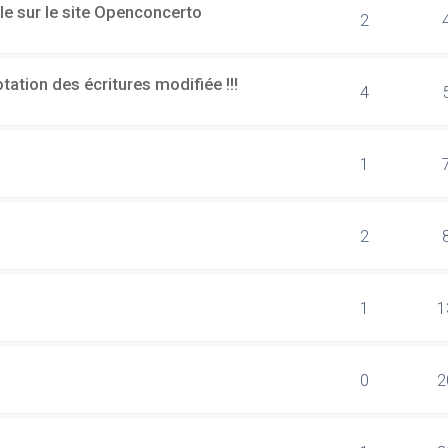
le sur le site Openconcerto
2
ation des écritures modifiée !!!
4
1
2
1
1
0
2