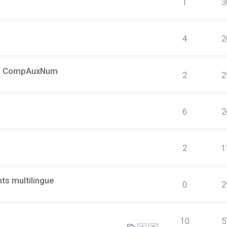
1
3
4
2
s + CompAuxNum
2
2
6
2
2
1
ts multilingue
0
2
10
5