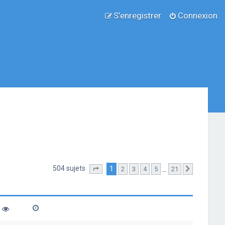
S’enregistrer
Connexion
504 sujets
1
…
2
3
4
5
21
Page
1
sur
21
Suivante