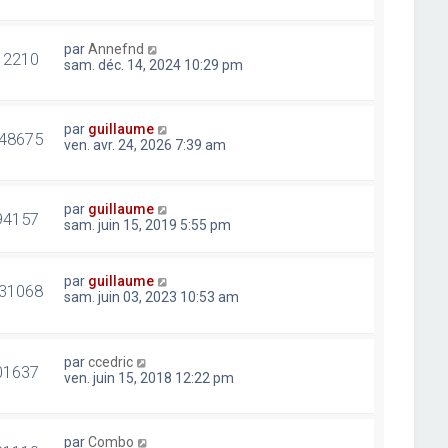
par
Annefnd
12210
sam. déc. 14, 2024 10:29 pm
par
guillaume
48675
ven. avr. 24, 2026 7:39 am
par
guillaume
94157
sam. juin 15, 2019 5:55 pm
par
guillaume
31068
sam. juin 03, 2023 10:53 am
par
ccedric
01637
ven. juin 15, 2018 12:22 pm
par
Combo