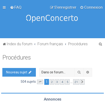
FAQ
S’enregistrer
Connexion
R
Index du forum
Forum français
Procédures
e
Procédures
c
h
e
Rechercher
Recherch
Nouveau sujet
r
504 sujets
1
…
2
3
4
5
21
Page
1
sur
21
Suivante
c
h
e
Annonces
r