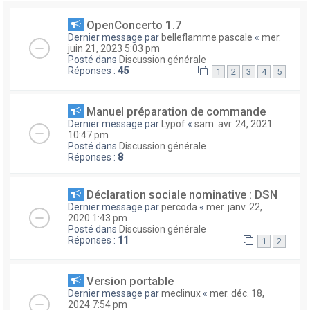
OpenConcerto 1.7
Dernier message par
belleflamme pascale
«
mer.
juin 21, 2023 5:03 pm
Posté dans
Discussion générale
Réponses :
45
1
2
3
4
5
Manuel préparation de commande
Dernier message par
Lypof
«
sam. avr. 24, 2021
10:47 pm
Posté dans
Discussion générale
Réponses :
8
Déclaration sociale nominative : DSN
Dernier message par
percoda
«
mer. janv. 22,
2020 1:43 pm
Posté dans
Discussion générale
Réponses :
11
1
2
Version portable
Dernier message par
meclinux
«
mer. déc. 18,
2024 7:54 pm