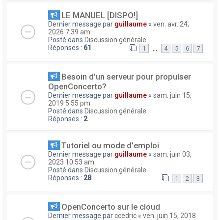
LE MANUEL [DISPO!]
Dernier message par
guillaume
«
ven. avr. 24,
2026 7:39 am
Posté dans
Discussion générale
Réponses :
61
…
1
4
5
6
7
Besoin d'un serveur pour propulser
OpenConcerto?
Dernier message par
guillaume
«
sam. juin 15,
2019 5:55 pm
Posté dans
Discussion générale
Réponses :
2
Tutoriel ou mode d'emploi
Dernier message par
guillaume
«
sam. juin 03,
2023 10:53 am
Posté dans
Discussion générale
Réponses :
28
1
2
3
OpenConcerto sur le cloud
Dernier message par
ccedric
«
ven. juin 15, 2018