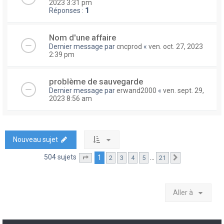
2023 3:31 pm
Réponses :
1
Nom d'une affaire
Dernier message par
cncprod
«
ven. oct. 27, 2023
2:39 pm
problème de sauvegarde
Dernier message par
erwand2000
«
ven. sept. 29,
2023 8:56 am
Nouveau sujet
504 sujets
1
…
2
3
4
5
21
Page
1
sur
21
Suivante
Aller à