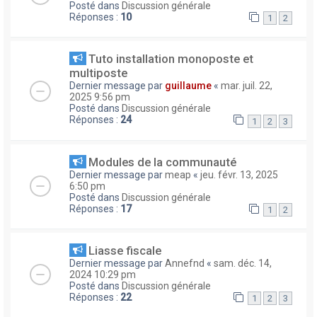
Posté dans
Discussion générale
Réponses :
10
1
2
Tuto installation monoposte et
multiposte
Dernier message par
guillaume
«
mar. juil. 22,
2025 9:56 pm
Posté dans
Discussion générale
Réponses :
24
1
2
3
Modules de la communauté
Dernier message par
meap
«
jeu. févr. 13, 2025
6:50 pm
Posté dans
Discussion générale
Réponses :
17
1
2
Liasse fiscale
Dernier message par
Annefnd
«
sam. déc. 14,
2024 10:29 pm
Posté dans
Discussion générale
Réponses :
22
1
2
3