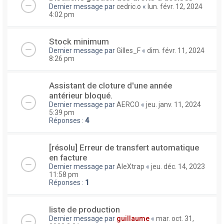
Dernier message par
cedric.o
«
lun. févr. 12, 2024
4:02 pm
Stock minimum
Dernier message par
Gilles_F
«
dim. févr. 11, 2024
8:26 pm
Assistant de cloture d'une année
antérieur bloqué.
Dernier message par
AERCO
«
jeu. janv. 11, 2024
5:39 pm
Réponses :
4
[résolu] Erreur de transfert automatique
en facture
Dernier message par
AleXtrap
«
jeu. déc. 14, 2023
11:58 pm
Réponses :
1
liste de production
Dernier message par
guillaume
«
mar. oct. 31,