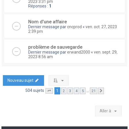
2023 3:31 pm
Réponses :
1
Nom d'une affaire
Dernier message par
cncprod
«
ven. oct. 27, 2023
2:39 pm
problème de sauvegarde
Dernier message par
erwand2000
«
ven. sept. 29,
2023 8:56 am
Nouveau sujet
504 sujets
1
…
2
3
4
5
21
Page
1
sur
21
Suivante
Aller à