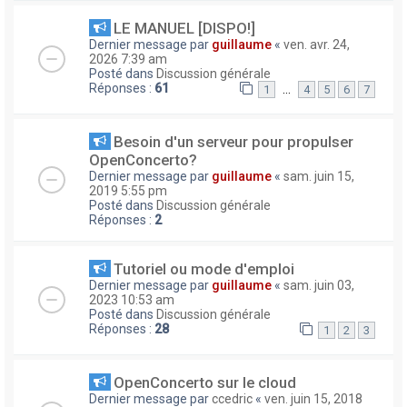
LE MANUEL [DISPO!]
Dernier message par
guillaume
«
ven. avr. 24,
2026 7:39 am
Posté dans
Discussion générale
Réponses :
61
…
1
4
5
6
7
Besoin d'un serveur pour propulser
OpenConcerto?
Dernier message par
guillaume
«
sam. juin 15,
2019 5:55 pm
Posté dans
Discussion générale
Réponses :
2
Tutoriel ou mode d'emploi
Dernier message par
guillaume
«
sam. juin 03,
2023 10:53 am
Posté dans
Discussion générale
Réponses :
28
1
2
3
OpenConcerto sur le cloud
Dernier message par
ccedric
«
ven. juin 15, 2018