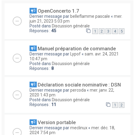
OpenConcerto 1.7
Dernier message par
belleflamme pascale
«
mer.
juin 21, 2023 5:03 pm
Posté dans
Discussion générale
Réponses :
45
1
2
3
4
5
Manuel préparation de commande
Dernier message par
Lypof
«
sam. avr. 24, 2021
10:47 pm
Posté dans
Discussion générale
Réponses :
8
Déclaration sociale nominative : DSN
Dernier message par
percoda
«
mer. janv. 22,
2020 1:43 pm
Posté dans
Discussion générale
Réponses :
11
1
2
Version portable
Dernier message par
meclinux
«
mer. déc. 18,
2024 7:54 pm