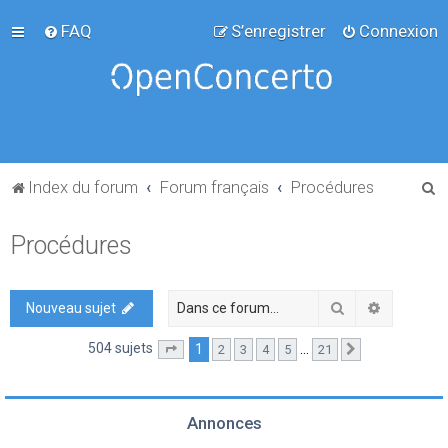
FAQ
S’enregistrer
Connexion
R
Index du forum
Forum français
Procédures
e
Procédures
c
h
e
Rechercher
Recherch
Nouveau sujet
r
504 sujets
1
…
2
3
4
5
21
Page
1
sur
21
Suivante
c
h
e
Annonces
r