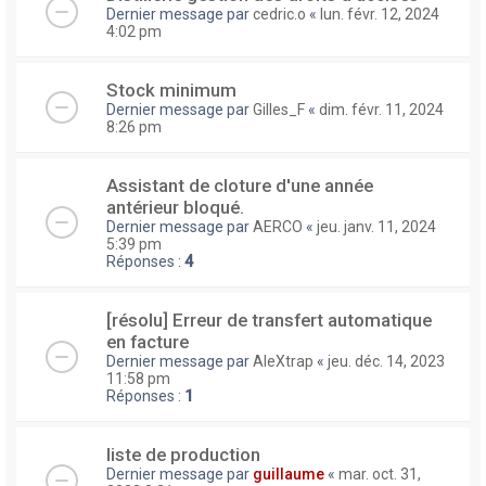
Dernier message par
cedric.o
«
lun. févr. 12, 2024
4:02 pm
Stock minimum
Dernier message par
Gilles_F
«
dim. févr. 11, 2024
8:26 pm
Assistant de cloture d'une année
antérieur bloqué.
Dernier message par
AERCO
«
jeu. janv. 11, 2024
5:39 pm
Réponses :
4
[résolu] Erreur de transfert automatique
en facture
Dernier message par
AleXtrap
«
jeu. déc. 14, 2023
11:58 pm
Réponses :
1
liste de production
Dernier message par
guillaume
«
mar. oct. 31,