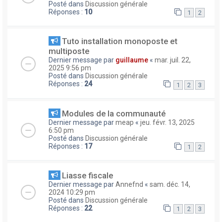
Posté dans
Discussion générale
Réponses :
10
1
2
Tuto installation monoposte et
multiposte
Dernier message par
guillaume
«
mar. juil. 22,
2025 9:56 pm
Posté dans
Discussion générale
Réponses :
24
1
2
3
Modules de la communauté
Dernier message par
meap
«
jeu. févr. 13, 2025
6:50 pm
Posté dans
Discussion générale
Réponses :
17
1
2
Liasse fiscale
Dernier message par
Annefnd
«
sam. déc. 14,
2024 10:29 pm
Posté dans
Discussion générale
Réponses :
22
1
2
3