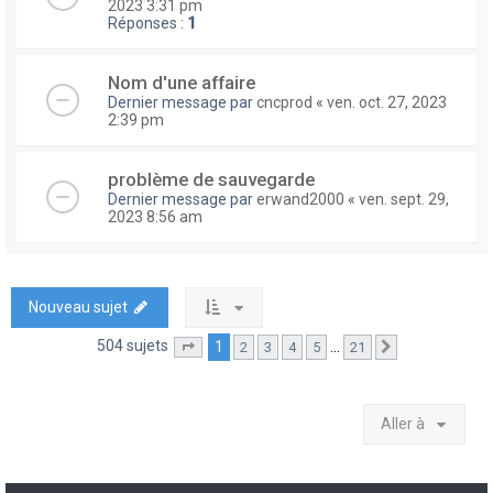
2023 3:31 pm
Réponses :
1
Nom d'une affaire
Dernier message par
cncprod
«
ven. oct. 27, 2023
2:39 pm
problème de sauvegarde
Dernier message par
erwand2000
«
ven. sept. 29,
2023 8:56 am
Nouveau sujet
504 sujets
1
…
2
3
4
5
21
Page
1
sur
21
Suivante
Aller à