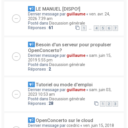
LE MANUEL [DISPO!]
Dernier message par
guillaume
«
ven. avr. 24,
2026 7:39 am
Posté dans
Discussion générale
Réponses :
61
…
1
4
5
6
7
Besoin d'un serveur pour propulser
OpenConcerto?
Dernier message par
guillaume
«
sam. juin 15,
2019 5:55 pm
Posté dans
Discussion générale
Réponses :
2
Tutoriel ou mode d'emploi
Dernier message par
guillaume
«
sam. juin 03,
2023 10:53 am
Posté dans
Discussion générale
Réponses :
28
1
2
3
OpenConcerto sur le cloud
Dernier message par
ccedric
«
ven. juin 15, 2018