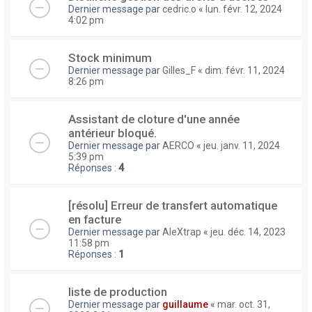
Dernier message par
cedric.o
«
lun. févr. 12, 2024
4:02 pm
Stock minimum
Dernier message par
Gilles_F
«
dim. févr. 11, 2024
8:26 pm
Assistant de cloture d'une année
antérieur bloqué.
Dernier message par
AERCO
«
jeu. janv. 11, 2024
5:39 pm
Réponses :
4
[résolu] Erreur de transfert automatique
en facture
Dernier message par
AleXtrap
«
jeu. déc. 14, 2023
11:58 pm
Réponses :
1
liste de production
Dernier message par
guillaume
«
mar. oct. 31,