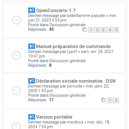
OpenConcerto 1.7
Dernier message par
belleflamme pascale
«
mer.
juin 21, 2023 5:03 pm
Posté dans
Discussion générale
Réponses :
45
1
2
3
4
5
Manuel préparation de commande
Dernier message par
Lypof
«
sam. avr. 24, 2021
10:47 pm
Posté dans
Discussion générale
Réponses :
8
Déclaration sociale nominative : DSN
Dernier message par
percoda
«
mer. janv. 22,
2020 1:43 pm
Posté dans
Discussion générale
Réponses :
11
1
2
Version portable
Dernier message par
meclinux
«
mer. déc. 18,
2024 7:54 pm