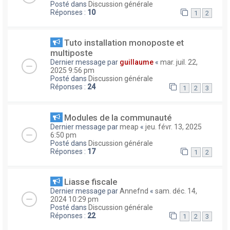
Posté dans
Discussion générale
Réponses :
10
1
2
Tuto installation monoposte et
multiposte
Dernier message par
guillaume
«
mar. juil. 22,
2025 9:56 pm
Posté dans
Discussion générale
Réponses :
24
1
2
3
Modules de la communauté
Dernier message par
meap
«
jeu. févr. 13, 2025
6:50 pm
Posté dans
Discussion générale
Réponses :
17
1
2
Liasse fiscale
Dernier message par
Annefnd
«
sam. déc. 14,
2024 10:29 pm
Posté dans
Discussion générale
Réponses :
22
1
2
3