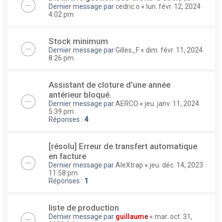
Dernier message par
cedric.o
«
lun. févr. 12, 2024
4:02 pm
Stock minimum
Dernier message par
Gilles_F
«
dim. févr. 11, 2024
8:26 pm
Assistant de cloture d'une année
antérieur bloqué.
Dernier message par
AERCO
«
jeu. janv. 11, 2024
5:39 pm
Réponses :
4
[résolu] Erreur de transfert automatique
en facture
Dernier message par
AleXtrap
«
jeu. déc. 14, 2023
11:58 pm
Réponses :
1
liste de production
Dernier message par
guillaume
«
mar. oct. 31,